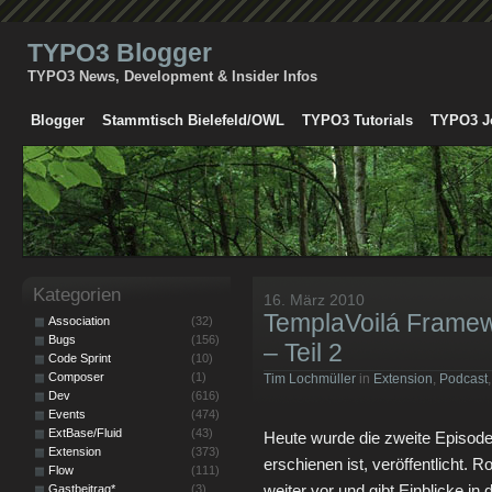
TYPO3 Blogger
TYPO3 News, Development & Insider Infos
Blogger
Stammtisch Bielefeld/OWL
TYPO3 Tutorials
TYPO3 J
Kategorien
16. März 2010
TemplaVoilá Framew
Association
(32)
Bugs
(156)
– Teil 2
Code Sprint
(10)
Composer
(1)
Tim Lochmüller
in
Extension
,
Podcast
Dev
(616)
Events
(474)
ExtBase/Fluid
(43)
Heute wurde die zweite Episode
Extension
(373)
erschienen ist, veröffentlicht. 
Flow
(111)
weiter vor und gibt Einblicke in d
Gastbeitrag*
(3)