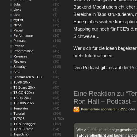
Jobs
(15)
Backend-Modul übersichtlicher 
Links
(3)
Bereiche in Tabs strukturieren,
Live
(1)
myExt
(21)
Ende gibt es weitere konzeptio
Neos
(29)
Mapping nur noch für FCE’s & meh
Pages
(123)
Performance
(20)
Sichtweise…
Podcast
(140)
Presse
(8)
Wer sich für die Ideen begeistert
Programming
(45)
mehr Informationen.
Releases
(422)
Reviews
(30)
Security
(119)
Den Podcast gibt es auf der
Pod
SEO
(7)
Stammtisch & TUG
(20)
T3 AK 20xx
(6)
T3 Board 20xx
(60)
Eine Reaktion zu “T
T3 CON 20xx
(69)
T3 DD 20xx
(68)
Ron Hall – Podcast – 
T3 UXW 20xx
(10)
Templates
(24)
Kommentare abonnieren (RSS)
oder
Tutorial
(304)
TYPO3
(1.702)
TYPO3blogger
(152)
TYPO3Camp
(94)
Wie vielleicht auch einige gesehen
TypoScript
(130)
TER veröffentlicht und laufen nahtl