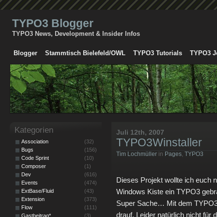
TYPO3 Blogger
TYPO3 News, Development & Insider Infos
Blogger
Stammtisch Bielefeld/OWL
TYPO3 Tutorials
TYPO3 J
Kategorien
Juli 12th, 2007
TYPO3Winstaller
Association
(32)
Bugs
(156)
Tim Lochmüller
in
Pages
,
TYPO3
Code Sprint
(10)
Composer
(1)
Dev
(616)
Dieses Projekt wollte ich euch 
Events
(474)
Windows Kiste ein TYPO3 gebrau
ExtBase/Fluid
(43)
Extension
(373)
Super Sache… Mit dem TYPO3 Win
Flow
(111)
drauf. Leider natürlich nicht fü
Gastbeitrag*
(3)