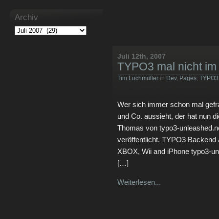
Archiv
Juli 12th, 2007
TYPO3 mal nicht im
Tim Lochmüller
in
Dev
,
Pages
,
TYPO3
Wer sich immer schon mal gefr
und Co. aussieht, der hat nun 
Thomas von typo3-unleashed.ne
veröffentlicht. TYPO3 Backend
XBOX, Wii and iPhone typo3-unl
[…]
Weiterlesen...