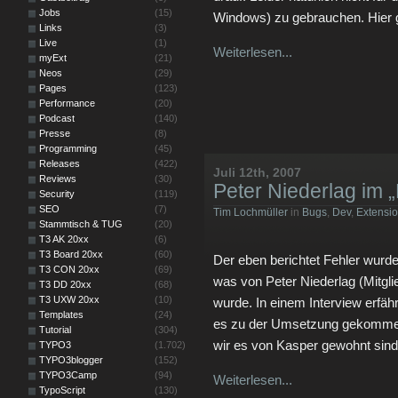
Jobs
(15)
Windows) zu gebrauchen. Hier 
Links
(3)
Live
(1)
Weiterlesen...
myExt
(21)
Neos
(29)
Pages
(123)
Performance
(20)
Podcast
(140)
Presse
(8)
Programming
(45)
Releases
(422)
Juli 12th, 2007
Reviews
(30)
Peter Niederlag im 
Security
(119)
SEO
(7)
Tim Lochmüller
in
Bugs
,
Dev
,
Extensi
Stammtisch & TUG
(20)
T3 AK 20xx
(6)
T3 Board 20xx
(60)
Der eben berichtet Fehler wurd
T3 CON 20xx
(69)
was von Peter Niederlag (Mitgl
T3 DD 20xx
(68)
T3 UXW 20xx
(10)
wurde. In einem Interview erfähr
Templates
(24)
es zu der Umsetzung gekommen is
Tutorial
(304)
wir es von Kasper gewohnt sind
TYPO3
(1.702)
TYPO3blogger
(152)
TYPO3Camp
(94)
Weiterlesen...
TypoScript
(130)