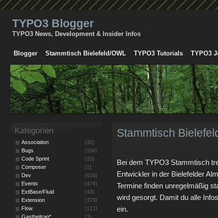
TYPO3 Blogger
TYPO3 News, Development & Insider Infos
Blogger
Stammtisch Bielefeld/OWL
TYPO3 Tutorials
TYPO3 J
Kategorien
Stammtisch Bielefe
Association
(32)
Bugs
(156)
Code Sprint
(10)
Bei dem TYPO3 Stammtisch tref
Composer
(1)
Entwickler in der Bielefelder 
Dev
(616)
Events
(474)
Termine finden unregelmäßig st
ExtBase/Fluid
(43)
wird gesorgt. Damit du alle Infos
Extension
(373)
ein.
Flow
(111)
Gastbeitrag*
(3)