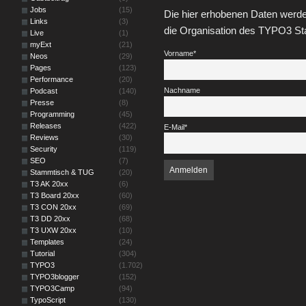
Jobs
(15)
Die hier erhobenen Daten werde
Links
(3)
die Organisation des TYPO3 St
Live
(1)
myExt
(21)
Vorname*
Neos
(29)
Pages
(123)
Performance
(20)
Nachname
Podcast
(140)
Presse
(8)
Programming
(45)
Releases
(422)
E-Mail*
Reviews
(30)
Security
(119)
SEO
(7)
Stammtisch & TUG
(20)
T3 AK 20xx
(6)
T3 Board 20xx
(60)
T3 CON 20xx
(69)
T3 DD 20xx
(68)
T3 UXW 20xx
(10)
Templates
(24)
Tutorial
(304)
TYPO3
(1.702)
TYPO3blogger
(152)
TYPO3Camp
(94)
TypoScript
(130)