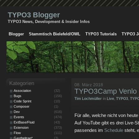
TYPO3 Blogger
TYPO3 News, Development & Insider Infos
Blogger
Stammtisch Bielefeld/OWL
TYPO3 Tutorials
TYPO3 J
Kategorien
08. März 2018
TYPO3Camp Venlo 
Association
(32)
Bugs
(156)
Tim Lochmüller
in
Live
,
TYPO3
,
TYP
Code Sprint
(10)
Composer
(1)
Dev
(616)
Für alle, welche nicht von heute
Events
(474)
Auf YouTube gibt es drei Live-
ExtBase/Fluid
(43)
Extension
(373)
passendes im
Schedule
steht, 
Flow
(111)
Gastbeitrag*
(3)