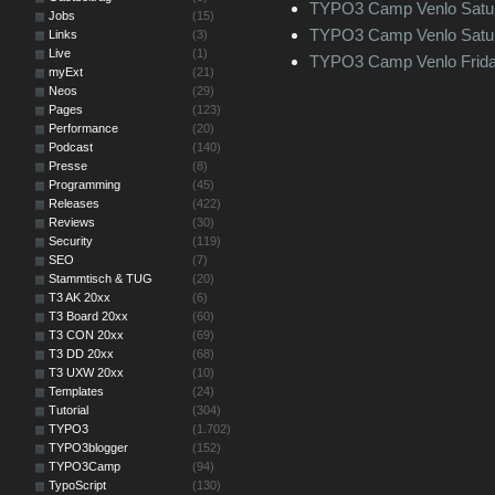
TYPO3 Camp Venlo Satu
Jobs
(15)
TYPO3 Camp Venlo Satu
Links
(3)
Live
(1)
TYPO3 Camp Venlo Frida
myExt
(21)
Neos
(29)
Pages
(123)
Performance
(20)
Podcast
(140)
Presse
(8)
Programming
(45)
Releases
(422)
Reviews
(30)
Security
(119)
SEO
(7)
Stammtisch & TUG
(20)
T3 AK 20xx
(6)
T3 Board 20xx
(60)
T3 CON 20xx
(69)
T3 DD 20xx
(68)
T3 UXW 20xx
(10)
Templates
(24)
Tutorial
(304)
TYPO3
(1.702)
TYPO3blogger
(152)
TYPO3Camp
(94)
TypoScript
(130)