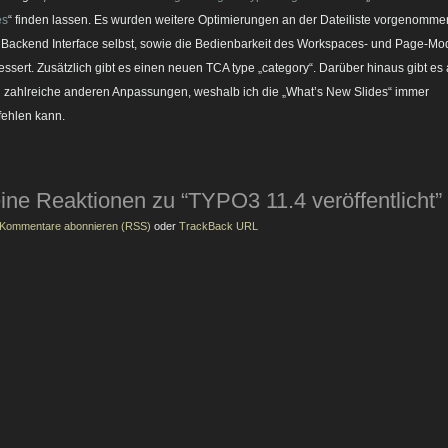
es
“ finden lassen. Es wurden weitere Optimierungen an der Dateiliste vorgenomme
Backend Interface selbst, sowie die Bedienbarkeit des Workspaces- und Page-Mo
essert. Zusätzlich gibt es einen neuen TCA type „category“. Darüber hinaus gibt es
 zahlreiche anderen Anpassungen, weshalb ich die „What’s New Slides“ immer
ehlen kann.
ine Reaktionen zu “TYPO3 11.4 veröffentlicht”
Kommentare abonnieren (RSS)
oder
TrackBack URL