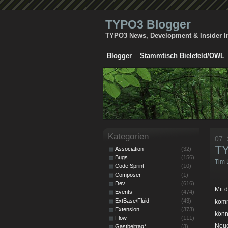
TYPO3 Blogger
TYPO3 News, Development & Insider I
Blogger
Stammtisch Bielefeld/OWL
Kategorien
07.
TY
Association
(32)
Bugs
(156)
Tim 
Code Sprint
(10)
Composer
(1)
Dev
(616)
Mit 
Events
(474)
ExtBase/Fluid
(43)
komm
Extension
(373)
könn
Flow
(111)
Neue
Gastbeitrag*
(3)