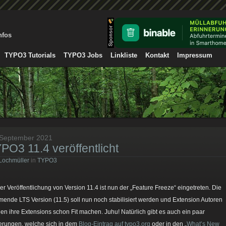
nfos
TYPO3 Tutorials
TYPO3 Jobs
Linkliste
Kontakt
Impressum
 September 2021
PO3 11.4 veröffentlicht
Lochmüller
in
TYPO3
der Veröffentlichung von Version 11.4 ist nun der „Feature Freeze“ eingetreten. Die
ende LTS Version (11.5) soll nun noch stabilisiert werden und Extension Autoren
en ihre Extensions schon Fit machen. Juhu! Natürlich gibt es auch ein paar
rungen, welche sich in dem
Blog-Eintrag auf typo3.org
oder in den „
What’s New