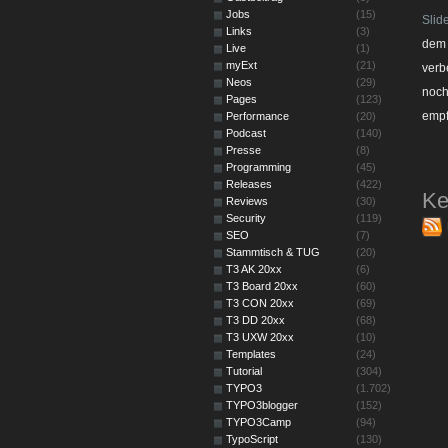
Jobs
(15)
Slid
Links
(3)
dem 
Live
(1)
myExt
(21)
verb
Neos
(29)
noch
Pages
(123)
empf
Performance
(20)
Podcast
(140)
Presse
(8)
Programming
(45)
Releases
(422)
Ke
Reviews
(30)
Security
(119)
SEO
(7)
Stammtisch & TUG
(20)
T3 AK 20xx
(6)
T3 Board 20xx
(60)
T3 CON 20xx
(69)
T3 DD 20xx
(68)
T3 UXW 20xx
(10)
Templates
(24)
Tutorial
(304)
TYPO3
(1.702)
TYPO3blogger
(152)
TYPO3Camp
(94)
TypoScript
(130)