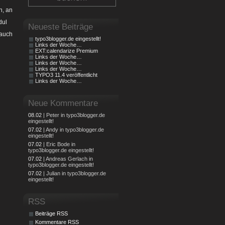
n, an
dul
Neueste Beiträge
 auch
typo3blogger.de eingestellt!
Links der Woche…
EXT:calendarize Premium
Links der Woche…
Links der Woche…
Links der Woche…
TYPO3 11.4 veröffentlicht
Links der Woche…
Neue Kommentare
08.02
| Peter in typo3blogger.de
eingestellt!
07.02
| Andy in typo3blogger.de
eingestellt!
07.02
| Eric Bode in
typo3blogger.de eingestellt!
07.02
| Andreas Gerlach in
typo3blogger.de eingestellt!
07.02
| Julian in typo3blogger.de
eingestellt!
RSS
Beiträge RSS
Kommentare RSS