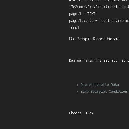
# Alternativ ein Beispiel mit 
[In2code\Ext\Condition\IsLocal
page.1 = TEXT

page.1.value = Local environme
Die Beispiel-Klasse hierzu:
Das war's im Prinzip auch sch
Die offizielle Doku
Eine Beispiel-Condition,
Cheers, Alex