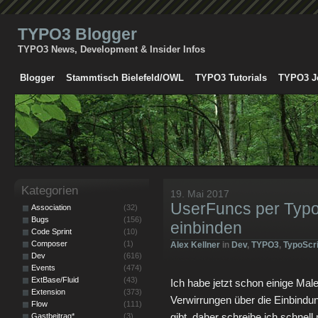
TYPO3 Blogger
TYPO3 News, Development & Insider Infos
Blogger
Stammtisch Bielefeld/OWL
TYPO3 Tutorials
TYPO3 J
Kategorien
19. Mai 2017
UserFuncs per Typo
Association
(32)
Bugs
(156)
einbinden
Code Sprint
(10)
Composer
(1)
Alex Kellner
in
Dev
,
TYPO3
,
TypoScri
Dev
(616)
Events
(474)
ExtBase/Fluid
(43)
Ich habe jetzt schon einige Mal
Extension
(373)
Verwirrungen über die Einbind
Flow
(111)
gibt, daher schreibe ich schnell
Gastbeitrag*
(3)