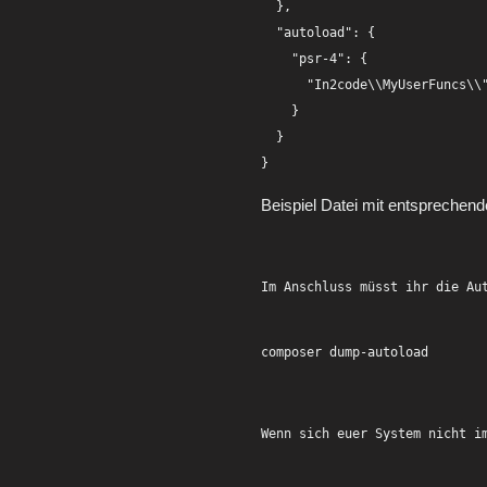
  },

  "autoload": {

    "psr-4": {

      "In2code\\MyUserFuncs\\"
    }

  }

Beispiel Datei mit entspreche
Im Anschluss müsst ihr die Au
Wenn sich euer System nicht i