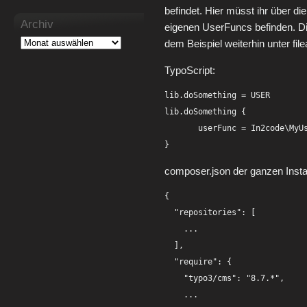
befindet. Hier müsst ihr über di
Archiv
eigenen UserFuncs befinden. Di
dem Beispiel weiterhin unter fil
TypoScript:
lib.doSomething = USER        
lib.doSomething {

       userFunc = In2code\MyUs
composer.json der ganzen Inst
{

  "repositories": [

    ...

  ],

  "require": {

    "typo3/cms": "8.7.*",

    ...
