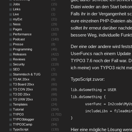
Jobs
(15)
Datei wieder an den Start beko
Links
(3)
Falls ihr in der Vergangenheit 
Live
(1)
myExt
(21)
eure einzelnen PHP-Dateien als
Neos
(29)
solltet ihr erneut darüber nachd
Pages
(123)
Performance
(20)
bessere Weg, individuelle Funk
Podcast
(140)
Presse
(8)
Der eine oder andere wird fests
Programming
(45)
UserFuncs nach einem Update nic
Releases
(422)
Reviews
(30)
TYPO3 7.6 noch der Fall war. D
Security
(119)
ich meine) von TYPO3 nicht meh
SEO
(7)
Stammtisch & TUG
(20)
TypoScript zuvor:
T3 AK 20xx
(6)
T3 Board 20xx
(60)
T3 CON 20xx
(69)
lib.doSomething = USER        
T3 DD 20xx
(68)
lib.doSomething {

T3 UXW 20xx
(10)
       userFunc = In2code\MyUs
Templates
(24)
Tutorial
(304)
       includeLibs = fileadmin
TYPO3
(1.702)
TYPO3blogger
(152)
TYPO3Camp
(94)
Hier eine mögliche Lösung wen
TypoScript
(130)