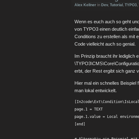
Alex Kellner
in
Dev
,
Tutorial
,
TYPO3
,
Wenn es euch auch so geht und i
von TYPO3 einen deutlich einfa
Conditions zu erstellen als mit 
Code vielleicht auch so genial.
Im Prinzip braucht ihr lediglic
\TYPO3\CMS\Core\Configuration
erbt, der Rest ergibt sich ganz v
Hier mal ein schnelles Beispiel f
man lokal entwickelt.
[In2code\Ext\Condition\IsLocal
page.1 = TEXT

page.1.value = Local environme
[end]
