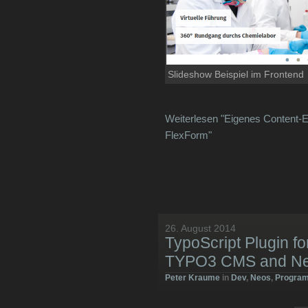
Slideshow Beispiel im Frontend
Weiterlesen "Eigenes Content-E
FlexForm"
26. August 2014
TypoScript Plugin fo
TYPO3 CMS and N
Peter Kraume
in
Dev
,
Neos
,
Progra