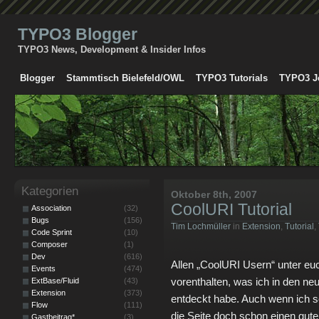
TYPO3 Blogger
TYPO3 News, Development & Insider Infos
Blogger
Stammtisch Bielefeld/OWL
TYPO3 Tutorials
TYPO3 J
Kategorien
Oktober 8th, 2007
CoolURI Tutorial
Association
(32)
Bugs
(156)
Tim Lochmüller
in
Extension
,
Tutorial
,
Code Sprint
(10)
Composer
(1)
Dev
(616)
Allen „CoolURI Usern“ unter euch
Events
(474)
vorenthalten, was ich in den 
ExtBase/Fluid
(43)
Extension
(373)
entdeckt habe. Auch wenn ich s
Flow
(111)
die Seite doch schon einen gut
Gastbeitrag*
(3)