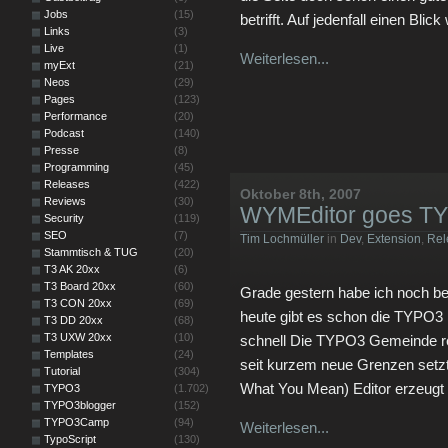
Jobs
(15)
betrifft. Auf jedenfall einen Bli
Links
(3)
Live
(1)
Weiterlesen...
myExt
(21)
Neos
(29)
Pages
(123)
Performance
(20)
Podcast
(140)
Presse
(8)
Programming
(45)
Releases
(422)
Oktober 8th, 2007
Reviews
(30)
WYMEditor goes T
Security
(119)
SEO
(7)
Tim Lochmüller
in
Dev
,
Extension
,
Rel
Stammtisch & TUG
(20)
T3 AK 20xx
(6)
T3 Board 20xx
(60)
Grade gestern habe ich noch b
T3 CON 20xx
(69)
heute gibt es schon die TYPO3 I
T3 DD 20xx
(68)
T3 UXW 20xx
(10)
schnell Die TYPO3 Gemeinde r
Templates
(24)
seit kurzem neue Grenzen set
Tutorial
(304)
What You Mean) Editor erzeug
TYPO3
(1.702)
TYPO3blogger
(152)
TYPO3Camp
(94)
Weiterlesen...
TypoScript
(130)