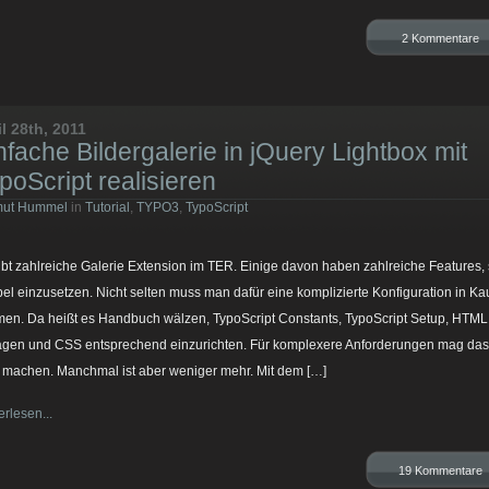
2 Kommentare
il 28th, 2011
nfache Bildergalerie in jQuery Lightbox mit
poScript realisieren
mut Hummel
in
Tutorial
,
TYPO3
,
TypoScript
ibt zahlreiche Galerie Extension im TER. Einige davon haben zahlreiche Features, 
ibel einzusetzen. Nicht selten muss man dafür eine komplizierte Konfiguration in Ka
en. Da heißt es Handbuch wälzen, TypoScript Constants, TypoScript Setup, HTML
agen und CSS entsprechend einzurichten. Für komplexere Anforderungen mag das
 machen. Manchmal ist aber weniger mehr. Mit dem […]
erlesen...
19 Kommentare