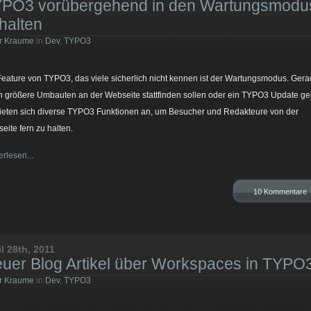
PO3 vorübergehend in den Wartungsmodu
halten
r Kraume
in
Dev
,
TYPO3
Feature von TYPO3, das viele sicherlich nicht kennen ist der Wartungsmodus. Ger
 größere Umbauten an der Webseite stattfinden sollen oder ein TYPO3 Update ge
 bieten sich diverse TYPO3 Funktionen an, um Besucher und Redakteure von der
eite fern zu halten.
erlesen...
10 Kommentare
il 28th, 2011
uer Blog Artikel über Workspaces in TYPO
r Kraume
in
Dev
,
TYPO3