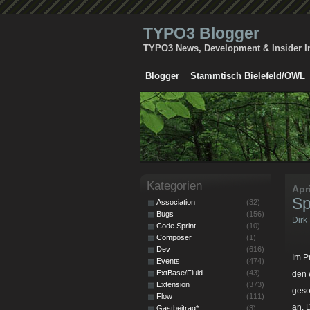
TYPO3 Blogger
TYPO3 News, Development & Insider I
Blogger
Stammtisch Bielefeld/OWL
Kategorien
Apr
Sp
Association
(32)
Bugs
(156)
Dirk
Code Sprint
(10)
Composer
(1)
Dev
(616)
Im P
Events
(474)
ExtBase/Fluid
(43)
den 
Extension
(373)
geso
Flow
(111)
an. 
Gastbeitrag*
(3)