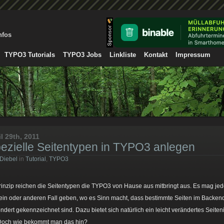
nfos
TYPO3 Tutorials
TYPO3 Jobs
Linkliste
Kontakt
Impressum
il 29th, 2011
ezielle Seitentypen in TYPO3 anlegen
 Diebel
in
Tutorial
,
TYPO3
rinzip reichen die Seitentypen die TYPO3 von Hause aus mitbringt aus. Es mag je
ein oder anderen Fall geben, wo es Sinn macht, dass bestimmte Seiten im Backen
ndert gekennzeichnet sind. Dazu bietet sich natürlich ein leicht verändertes Seiten
Doch wie bekommt man das hin?