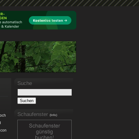
Suche
Schaufenster
doch
(Info)
d
icon