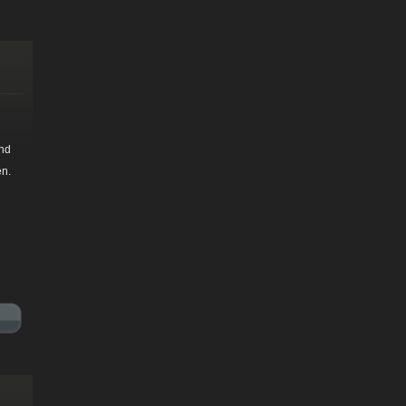
und
en.