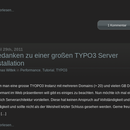
erlesen...
1 Kommentar
il 29th, 2011
danken zu einer großen TYPO3 Server
stallation
as Wittek
in
Performance
,
Tutorial
,
TYPO3
 man eine grosse TYOPO3 Instanz mit mehreren Domains (> 20) und vielen GB D
ormant im Web präsentieren will gibt es einiges zu beachten. Nun möchte ich mal e
ich Serverarchitektur vorstellen. Diese hat keinen Anspruch auf Vollständigkeit und
tigkeit und sollte nicht als der Weisheit letzter Schluss gesehen werden. Gerne freu‘
 […]
erlesen...