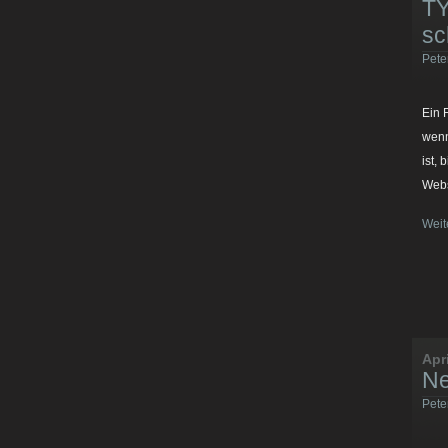
TY
sc
Pete
Ein 
wenn
ist,
Webs
Weit
Apr
Ne
Pete