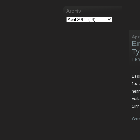
Archiv
Apr
Ei
Ty
Hel
Es g
flex
nehm
Vorl
Sinn
Weit