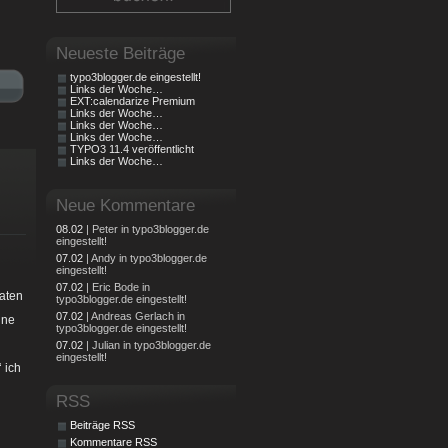
Neueste Beiträge
typo3blogger.de eingestellt!
Links der Woche…
EXT:calendarize Premium
Links der Woche…
Links der Woche…
Links der Woche…
TYPO3 11.4 veröffentlicht
Links der Woche…
Neue Kommentare
08.02
| Peter in typo3blogger.de
eingestellt!
07.02
| Andy in typo3blogger.de
eingestellt!
07.02
| Eric Bode in
aten
typo3blogger.de eingestellt!
07.02
| Andreas Gerlach in
ine
typo3blogger.de eingestellt!
07.02
| Julian in typo3blogger.de
eingestellt!
 ich
RSS
Beiträge RSS
Kommentare RSS