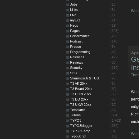
Jobs
(15)
Links
(3)
Weit
Live
(1)
myExt
(21)
Neos
(29)
Pages
(123)
Performance
(20)
Podcast
(140)
Presse
(8)
Programming
(45)
Apr
Releases
(422)
Ge
Reviews
(30)
In
Security
(119)
SEO
(7)
Thom
Stammtisch & TUG
(20)
T3 AK 20xx
(6)
T3 Board 20xx
(60)
Wenn
T3 CON 20xx
(69)
perf
T3 DD 20xx
(68)
T3 UXW 20xx
(10)
mögl
Templates
(24)
Rich
Tutorial
(304)
TYPO3
(1.702)
mich
TYPO3blogger
(152)
TYPO3Camp
(94)
Weit
TypoScript
(130)