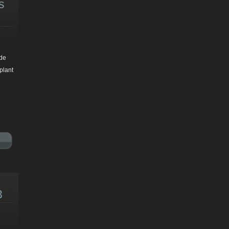
s
ade
plant
3