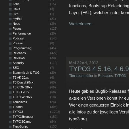
Jobs
(15)
functions, Bootstrap Refactoring
Links
(3)
Layer (FAL), welcher in der ko
Live
(1)
myExt
(21)
Weiterlesen...
Neos
(29)
Pages
(123)
Performance
(20)
Podcast
(140)
Presse
(8)
Programming
(45)
Releases
(422)
Reviews
(30)
Mai 22nd, 2012
Security
(119)
TYPO3 4.5.16, 4.6.9 
SEO
(7)
Stammtisch & TUG
(20)
Tim Lochmüller
in
Releases
,
TYPO3
T3 AK 20xx
(6)
T3 Board 20xx
(60)
T3 CON 20xx
(69)
Heute gab es Bugfix-Releases 
T3 DD 20xx
(68)
T3 UXW 20xx
(10)
aktuellen Versionen könnt ihr e
Templates
(24)
Wer einen genaueren Einblick 
Tutorial
(304)
alle Infos zu der jeweiligen Vers
TYPO3
(1.702)
TYPO3blogger
(152)
typo3.org
TYPO3Camp
(94)
TypoScript
(130)