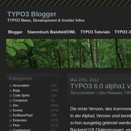
TYPO3 Blogger
TYPO3 News, Development & Insider Infos
Blogger
Stammtisch Bielefeld/OWL
TYPO3 Tutorials
TYPO3 J
Kategorien
Mai 27th, 2012
TYPO3 6.0 alpha1 ve
Association
(32)
Bugs
(156)
Tim Lochmüller
in
Dev
,
Releases
,
TY
Code Sprint
(10)
Composer
(1)
Dev
(616)
Die erste Version, des kommend
Events
(474)
In der Alpha1 Version sind bere
ExtBase/Fluid
(43)
Extension
(373)
schon ausgiebig getestet werde
Flow
(111)
Backend UX Optimierungen, ei
Gastbeitrag*
(3)