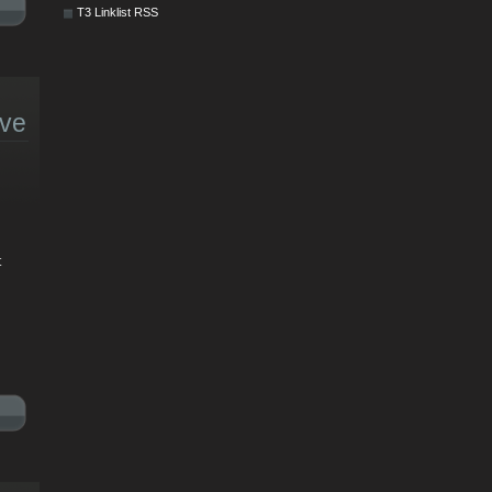
T3 Linklist RSS
ive
t