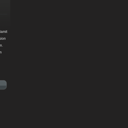
damit
sion
n.
in