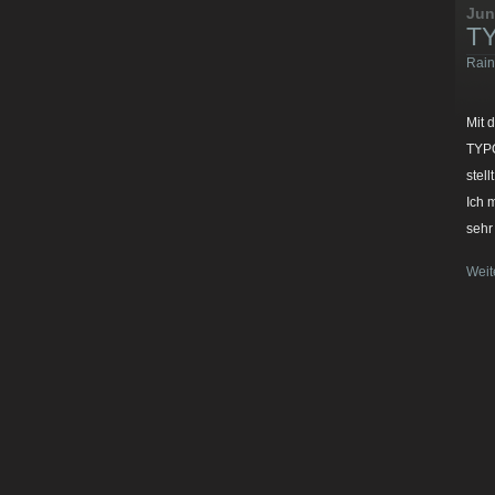
Jun
TY
Rain
Mit 
TYPO
stel
Ich 
sehr
Weit