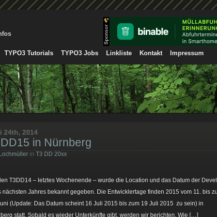
nfos
TYPO3 Tutorials
TYPO3 Jobs
Linkliste
Kontakt
Impressum
i 24th, 2014
DD15 in Nürnberg
Lochmüller
in
T3 DD 20xx
den T3DD14 – letztes Wochenende – wurde die Location und das Datum der Deve
 nächsten Jahres bekannt gegeben. Die Entwicklertage finden 2015 vom 11. bis 
Juni (Update: Das Datum scheint 16 Juli 2015 bis zum 19 Juli 2015 zu sein) in
berg statt. Sobald es wieder Unterkünfte gibt, werden wir berichten. Wie […]