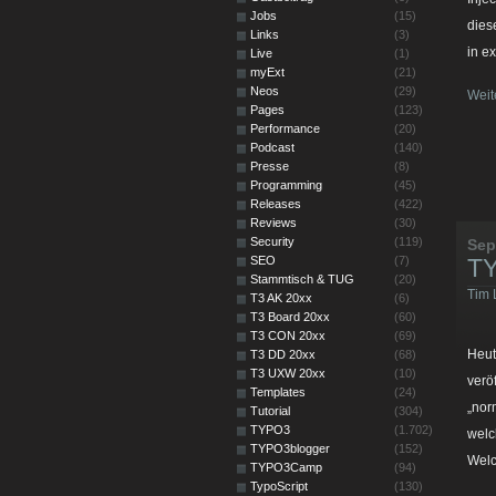
Jobs
(15)
dies
Links
(3)
in e
Live
(1)
myExt
(21)
Neos
(29)
Weit
Pages
(123)
Performance
(20)
Podcast
(140)
Presse
(8)
Programming
(45)
Releases
(422)
Reviews
(30)
Security
(119)
Sep
SEO
(7)
TY
Stammtisch & TUG
(20)
Tim 
T3 AK 20xx
(6)
T3 Board 20xx
(60)
T3 CON 20xx
(69)
Heut
T3 DD 20xx
(68)
T3 UXW 20xx
(10)
verö
Templates
(24)
„nor
Tutorial
(304)
TYPO3
(1.702)
welc
TYPO3blogger
(152)
Welc
TYPO3Camp
(94)
TypoScript
(130)