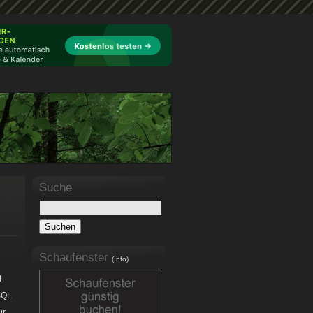
Suche
Schaufenster
(Info)
d
 SQL
ür