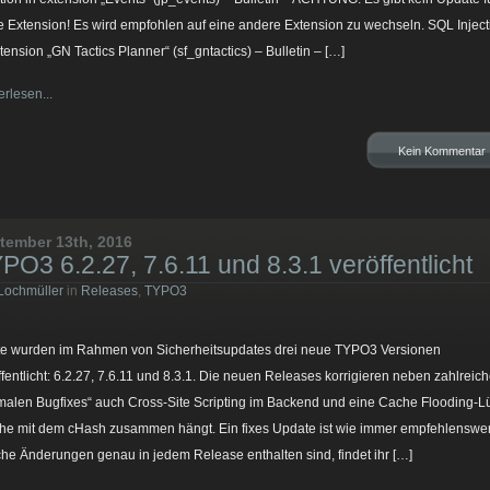
e Extension! Es wird empfohlen auf eine andere Extension zu wechseln. SQL Inject
xtension „GN Tactics Planner“ (sf_gntactics) – Bulletin – […]
erlesen...
Kein Kommentar
tember 13th, 2016
PO3 6.2.27, 7.6.11 und 8.3.1 veröffentlicht
Lochmüller
in
Releases
,
TYPO3
e wurden im Rahmen von Sicherheitsupdates drei neue TYPO3 Versionen
ffentlicht: 6.2.27, 7.6.11 und 8.3.1. Die neuen Releases korrigieren neben zahlreic
malen Bugfixes“ auch Cross-Site Scripting im Backend und eine Cache Flooding-L
he mit dem cHash zusammen hängt. Ein fixes Update ist wie immer empfehlenswer
he Änderungen genau in jedem Release enthalten sind, findet ihr […]