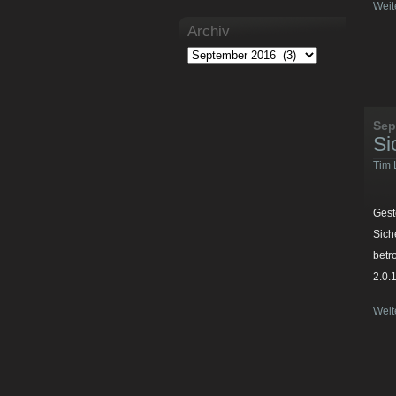
Weit
Archiv
Sep
Si
Tim 
Geste
Sich
betr
2.0.
Weit