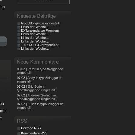
ion
Neueste Beiträge
typo3blogger.de eingestellt!
Links der Woche…
EXT:calendarize Premium
Links der Woche…
Links der Woche…
Links der Woche…
TYPO3 11.4 veröffentlicht
Links der Woche…
Neue Kommentare
08.02
| Peter in typo3blogger.de
eingestellt!
07.02
| Andy in typo3blogger.de
eingestellt!
07.02
| Eric Bode in
typo3blogger.de eingestellt!
07.02
| Andreas Gerlach in
typo3blogger.de eingestellt!
hen
07.02
| Julian in typo3blogger.de
eingestellt!
ücke,
t.
RSS
Beiträge RSS
Kommentare RSS