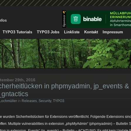
nfos
TYPO3 Tutorials
TYPO3 Jobs
Linkliste
Kontakt
Impressum
tember 29th, 2016
cherheitlücken in phpmyadmin, jp_events &
_gntactics
Lochmüller
in
Releases
,
Security
,
TYPO3
e wurden Sicherheitslücken für Extensions veröffentlicht. Folgende Extensions sin
offen: Multiple vulnerabilities in extension „phpMyAdmin“ (phpmyadmin) – Bulletin
ction in extension „Events“ (jp_events) – Bulletin – ACHTUNG: Es gibt kein Update f