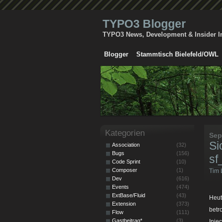
TYPO3 Blogger
TYPO3 News, Development & Insider I
Blogger
Stammtisch Bielefeld/OWL
Kategorien
Sep
Si
Association
(32)
Bugs
(156)
sf
Code Sprint
(10)
Composer
(1)
Tim 
Dev
(616)
Events
(474)
ExtBase/Fluid
(43)
Heut
Extension
(373)
betr
Flow
(111)
Gastbeitrag*
(3)
Inje