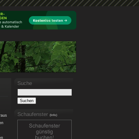
Suche
Schaufenster
raus
(Info)
den
en