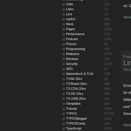
Jobs
(15)
ist. 
Links
(3)
Live
(1)
Weit
myExt
(21)
Neos
(29)
Pages
(123)
Performance
(20)
Podcast
(140)
Presse
(8)
Programming
(45)
Releases
(422)
Feb
Reviews
(30)
Li
Security
(119)
SEO
(7)
Tim 
Stammtisch & TUG
(20)
T3 AK 20xx
(6)
T3 Board 20xx
(60)
Erne
T3 CON 20xx
(69)
für 
T3 DD 20xx
(68)
T3 UXW 20xx
(10)
Mitt
Templates
(24)
und 
Tutorial
(304)
TYPO3
(1.702)
Deve
TYPO3blogger
(152)
TYPO3Camp
(94)
Weit
TypoScript
(130)