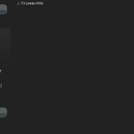
T3 Linklist RSS
h
f
]