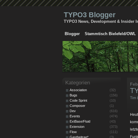
TYPO3 Blogger
TYPO3 News, Development & Insider I
Blogger
Stammtisch Bielefeld/OWL
Kategorien
Feb
TY
Association
(32)
Bugs
(156)
Tim 
Code Sprint
(10)
Composer
(1)
Dev
(616)
Heut
Events
(474)
ExtBase/Fluid
(43)
komm
Extension
(373)
letz
Flow
(111)
Funk
Gastbeitrag*
(3)