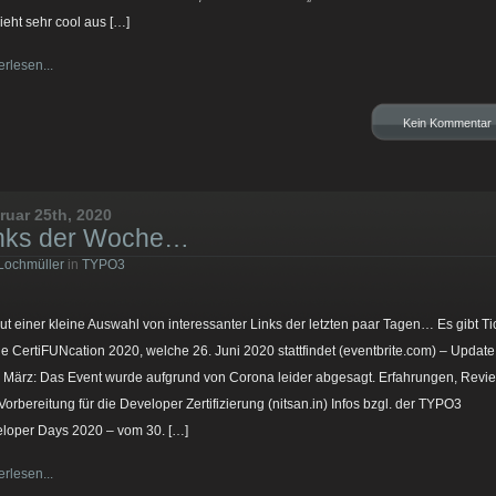
Sieht sehr cool aus […]
erlesen...
Kein Kommentar
ruar 25th, 2020
nks der Woche…
Lochmüller
in
TYPO3
ut einer kleine Auswahl von interessanter Links der letzten paar Tagen… Es gibt Ti
die CertiFUNcation 2020, welche 26. Juni 2020 stattfindet (eventbrite.com) – Update
e März: Das Event wurde aufgrund von Corona leider abgesagt. Erfahrungen, Revi
Vorbereitung für die Developer Zertifizierung (nitsan.in) Infos bzgl. der TYPO3
loper Days 2020 – vom 30. […]
erlesen...