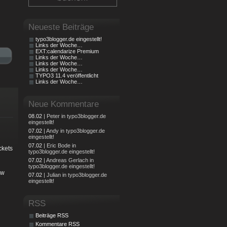
Neueste Beiträge
typo3blogger.de eingestellt!
Links der Woche…
EXT:calendarize Premium
Links der Woche…
Links der Woche…
Links der Woche…
TYPO3 11.4 veröffentlicht
Links der Woche…
Neue Kommentare
08.02
| Peter in typo3blogger.de
eingestellt!
07.02
| Andy in typo3blogger.de
eingestellt!
07.02
| Eric Bode in
ckets
typo3blogger.de eingestellt!
07.02
| Andreas Gerlach in
typo3blogger.de eingestellt!
ew
07.02
| Julian in typo3blogger.de
eingestellt!
RSS
Beiträge RSS
Kommentare RSS