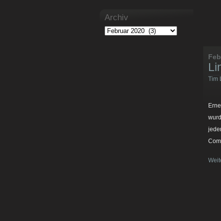
Archiv
Feb
Li
Tim 
Erne
wurd
jede
Comm
Weit