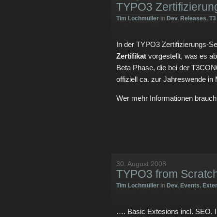
TYPO3 Zertifizierun
Tim Lochmüller
in
Dev
,
Releases
,
T3
In der TYPO3 Zertifizierungs-
Zertifikat
vorgestellt, was es a
Beta Phase, die bei der T3CON08 s
offiziell ca. zur Jahreswende 
Wer mehr Informationen braucht,
30. August 2008
TYPO3 from Scrat
Tim Lochmüller
in
Dev
,
Events
,
Exte
…. Basic Extesions incl. SEO. I