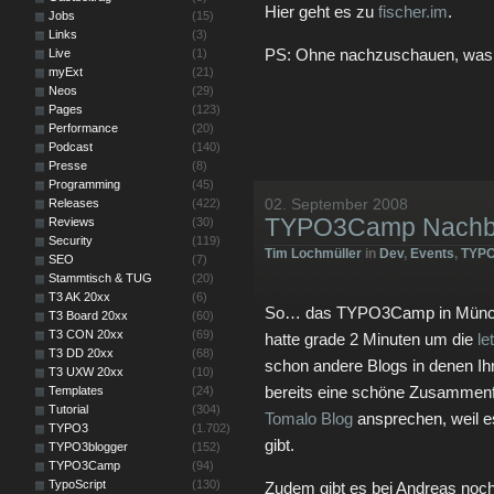
Hier geht es zu
fischer.im
.
Jobs
(15)
Links
(3)
PS: Ohne nachzuschauen, was g
Live
(1)
myExt
(21)
Neos
(29)
Pages
(123)
Performance
(20)
Podcast
(140)
Presse
(8)
Programming
(45)
02. September 2008
Releases
(422)
TYPO3Camp Nachbe
Reviews
(30)
Security
(119)
Tim Lochmüller
in
Dev
,
Events
,
TYPO
SEO
(7)
Stammtisch & TUG
(20)
T3 AK 20xx
(6)
So… das TYPO3Camp in München 
T3 Board 20xx
(60)
T3 CON 20xx
(69)
hatte grade 2 Minuten um die
le
T3 DD 20xx
(68)
schon andere Blogs in denen Ihr 
T3 UXW 20xx
(10)
bereits eine schöne Zusammenf
Templates
(24)
Tutorial
(304)
Tomalo Blog
ansprechen, weil es
TYPO3
(1.702)
gibt.
TYPO3blogger
(152)
TYPO3Camp
(94)
TypoScript
(130)
Zudem gibt es bei Andreas noch 