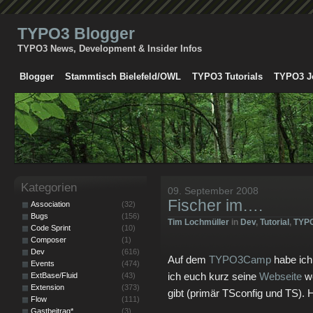
TYPO3 Blogger
TYPO3 News, Development & Insider Infos
Blogger
Stammtisch Bielefeld/OWL
TYPO3 Tutorials
TYPO3 J
Kategorien
09. September 2008
Fischer im….
Association
(32)
Bugs
(156)
Tim Lochmüller
in
Dev
,
Tutorial
,
TYP
Code Sprint
(10)
Composer
(1)
Dev
(616)
Auf dem
TYPO3Camp
habe ich
Events
(474)
ich euch kurz seine
Webseite
we
ExtBase/Fluid
(43)
Extension
(373)
gibt (primär TSconfig und TS).
Flow
(111)
Gastbeitrag*
(3)