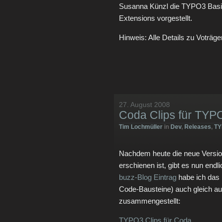
Susanna Künzl die TYPO3 Basic
Extensions vorgestellt.
Hinweis: Alle Details zu Voträg
27. August 2008
Coda Clips für TYP
Tim Lochmüller
in
Dev
,
Releases
,
TY
Nachdem heute die neue Versio
erschienen ist, gibt es nun endl
buzz-Blog Eintrag
habe ich das 
Code-Bausteine) auch gleich a
zusammengestellt:
TYPO3 Clips für Coda