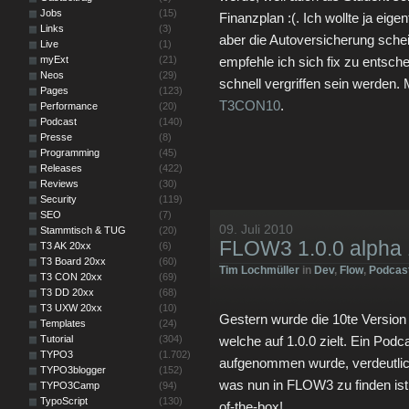
Jobs
(15)
Finanzplan :(. Ich wollte ja eig
Links
(3)
aber die Autoversicherung schei
Live
(1)
myExt
(21)
empfehle ich sich fix zu entsche
Neos
(29)
schnell vergriffen sein werden. 
Pages
(123)
T3CON10
.
Performance
(20)
Podcast
(140)
Presse
(8)
Programming
(45)
Releases
(422)
Reviews
(30)
Security
(119)
SEO
(7)
09. Juli 2010
Stammtisch & TUG
(20)
FLOW3 1.0.0 alpha
T3 AK 20xx
(6)
T3 Board 20xx
(60)
Tim Lochmüller
in
Dev
,
Flow
,
Podcas
T3 CON 20xx
(69)
T3 DD 20xx
(68)
T3 UXW 20xx
(10)
Gestern wurde die 10te Version
Templates
(24)
Tutorial
(304)
welche auf 1.0.0 zielt. Ein Pod
TYPO3
(1.702)
aufgenommen wurde, verdeutlich
TYPO3blogger
(152)
was nun in FLOW3 zu finden ist.
TYPO3Camp
(94)
TypoScript
(130)
of-the-box!