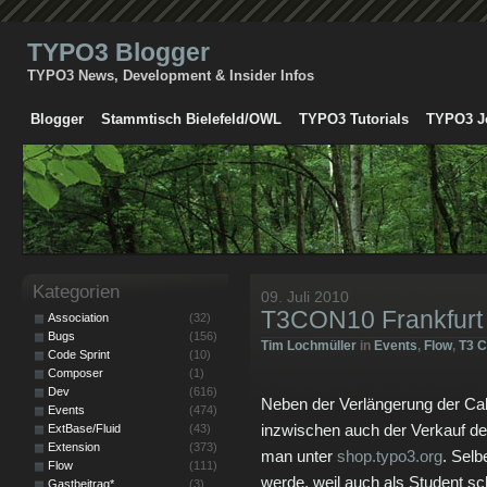
TYPO3 Blogger
TYPO3 News, Development & Insider Infos
Blogger
Stammtisch Bielefeld/OWL
TYPO3 Tutorials
TYPO3 J
Kategorien
09. Juli 2010
T3CON10 Frankfurt 
Association
(32)
Bugs
(156)
Tim Lochmüller
in
Events
,
Flow
,
T3 
Code Sprint
(10)
Composer
(1)
Dev
(616)
Neben der Verlängerung der Call
Events
(474)
inzwischen auch der Verkauf der
ExtBase/Fluid
(43)
Extension
(373)
man unter
shop.typo3.org
. Selb
Flow
(111)
werde, weil auch als Student sc
Gastbeitrag*
(3)