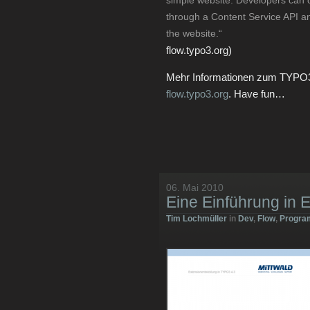
simple website. Developers can 
through a Content Service API an
the website.“
flow.typo3.org)
Mehr Informationen zum TYPO3 
flow.typo3.org
. Have fun…
06. Mai 2010
Eine Einführung in 
Tim Lochmüller
in
Dev
,
Flow
,
Progra