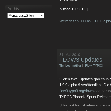
Archiv
[vimeo 13096122]
Weiterlesen "FLOW3 1.0.0 alph
31. Mai 2010
FLOW3 Updates
Tim Lochmüller
in
Flow
,
TYPO3
Gleich zwei Updates gab es in
1.0.0 alpha 9 veröffentlicht. Die
flow3.typo3.org/download
herunt
TYPO3 Phoenix Sprint Release
„This first formal release provid