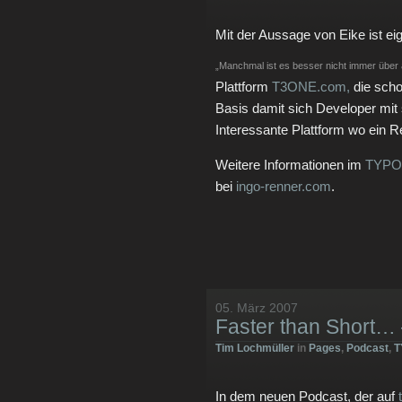
Mit der Aussage von Eike
ist e
„Manchmal ist es besser nicht immer über 
Plattform
T3ONE.com,
die scho
Basis damit sich Developer mit 
Interessante Plattform wo ein R
Weitere Informationen im
TYPO3
bei
ingo-renner.com
.
05. März 2007
Faster than Short…
Tim Lochmüller
in
Pages
,
Podcast
,
T
In dem neuen Podcast, der auf