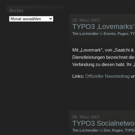
Archiv
25. März 2007
TYPO3 ‚Lovemarks‘
Tim Lochmüller
in
Events
,
Pages
,
TY
Mit „Lovemark“, von „Saatchi &
Dienstleistungen bezeichnet die I
Verbindung zu diesen habt. Ihr
Links:
Offizieller Newsbeitrag
un
06. März 2007
TYPO3 Socialnetwo
Tim Lochmüller
in
Dev
,
Pages
,
TYPO