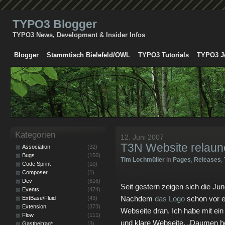
TYPO3 Blogger
TYPO3 News, Development & Insider Infos
Blogger
Stammtisch Bielefeld/OWL
TYPO3 Tutorials
TYPO3 J
Kategorien
12. Juni 2007
T3N Website relaun
Association
(32)
Bugs
(156)
Tim Lochmüller
in
Pages
,
Releases
,
Code Sprint
(10)
Composer
(1)
Dev
(616)
Seit gestern zeigen sich die J
Events
(474)
Nachdem
das Logo
schon vor e
ExtBase/Fluid
(43)
Extension
(373)
Webseite dran. Ich habe mit ei
Flow
(111)
und klare Webseite. „Daumen 
Gastbeitrag*
(3)