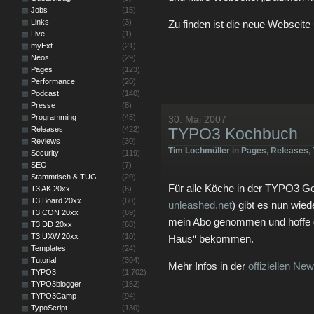
Jobs
(15)
Links
(3)
Zu finden ist die neue Webseite
Live
(1)
myExt
(21)
Neos
(29)
Pages
(123)
Performance
(20)
Podcast
(140)
Presse
(8)
Programming
(45)
30. Mai 2007
Releases
(422)
TYPO3 Kochbuch
Reviews
(30)
Tim Lochmüller
in
Pages
,
Releases
,
Security
(119)
SEO
(7)
Stammtisch & TUG
(20)
Für alle Köche in der TYPO3 
T3 AK 20xx
(6)
T3 Board 20xx
(60)
unleashed.net
) gibt es nun wied
T3 CON 20xx
(69)
mein Abo genommen und hoffe da
T3 DD 20xx
(68)
T3 UXW 20xx
(10)
Haus“ bekommen.
Templates
(24)
Tutorial
(304)
Mehr Infos in der
offiziellen N
TYPO3
(1.702)
TYPO3blogger
(152)
TYPO3Camp
(94)
TypoScript
(130)