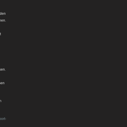
 den
hen.
t
sen.
sen
n
ort-