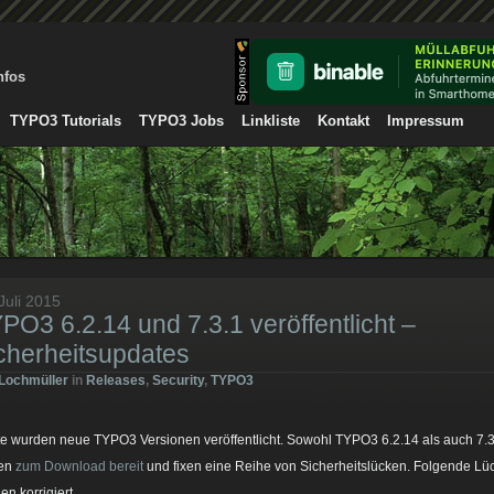
nfos
TYPO3 Tutorials
TYPO3 Jobs
Linkliste
Kontakt
Impressum
Juli 2015
PO3 6.2.14 und 7.3.1 veröffentlicht –
cherheitsupdates
Lochmüller
in
Releases
,
Security
,
TYPO3
e wurden neue TYPO3 Versionen veröffentlicht. Sowohl TYPO3 6.2.14 als auch 7.3
hen
zum Download bereit
und fixen eine Reihe von Sicherheitslücken. Folgende Lü
en korrigiert…