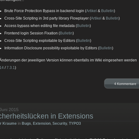
Brute Force Protection Bypass in backend login (
Artikel
&
Bulletin
)
Cross-Site Scripting in 3rd party library Flowplayer (
Artikel
&
Bulletin
)
Access bypass when editing file metadata (
Bulletin
)
Frontend login Session Fixation (
Bulletin
)
Cross-Site Scripting exploitable by Editors (
Bulletin
)
Information Disclosure possibility exploitable by Editors (
Bulletin
)
 Änderungen der jeweiligen Version können ebenfalls im Wiki eingesehen werden
.14
/
7.3.1
)
4 Kommentare
 Juni 2015
cherheitslücken in Extensions
er Kraume
in
Bugs
,
Extension
,
Security
,
TYPO3