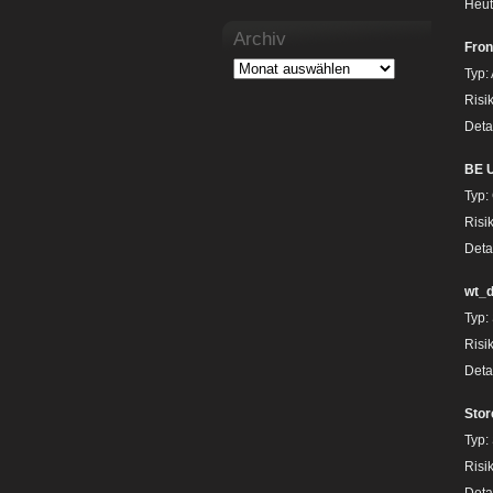
Heut
Archiv
Fron
Typ:
Risik
Deta
BE U
Typ:
Risik
Deta
wt_d
Typ:
Risi
Deta
Stor
Typ:
Risi