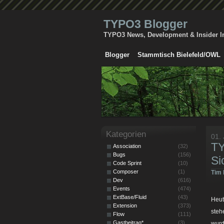
TYPO3 Blogger
TYPO3 News, Development & Insider I
Blogger
Stammtisch Bielefeld/OWL
Kategorien
01. 
TY
Association
(32)
Bugs
(156)
Si
Code Sprint
(10)
Composer
(1)
Tim 
Dev
(616)
Events
(474)
ExtBase/Fluid
(43)
Heut
Extension
(373)
ste
Flow
(111)
Gastbeitrag*
(3)
wurd