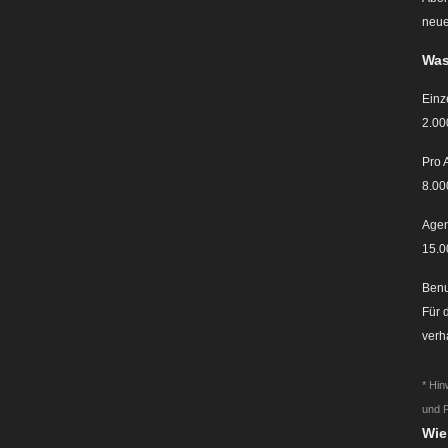
neue
Was
Einz
2.00
Pro 
8.00
Agen
15.0
Benu
Für 
verh
* Hi
und P
Wie