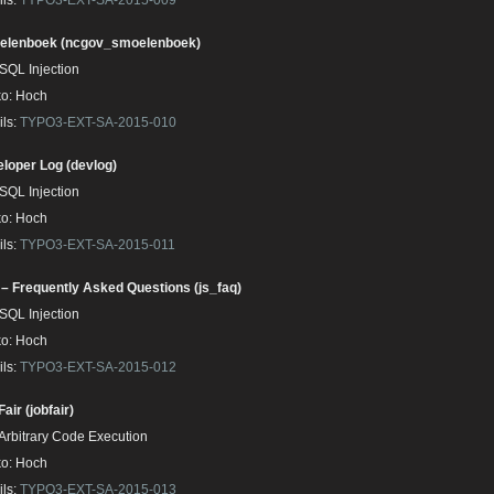
ils:
TYPO3-EXT-SA-2015-009
elenboek (ncgov_smoelenboek)
 SQL Injection
ko: Hoch
ils:
TYPO3-EXT-SA-2015-010
loper Log (devlog)
 SQL Injection
ko: Hoch
ils:
TYPO3-EXT-SA-2015-011
– Frequently Asked Questions (js_faq)
 SQL Injection
ko: Hoch
ils:
TYPO3-EXT-SA-2015-012
air (jobfair)
 Arbitrary Code Execution
ko: Hoch
ils:
TYPO3-EXT-SA-2015-013