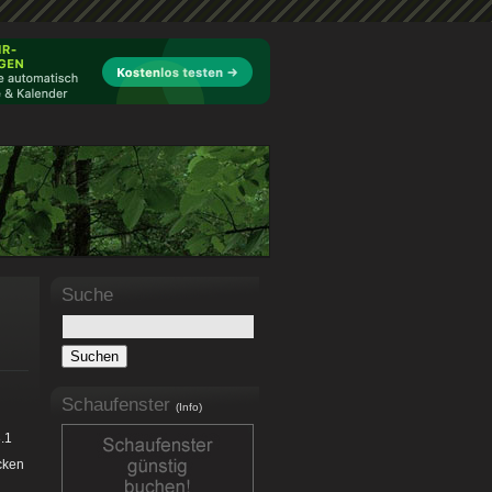
Suche
Schaufenster
(Info)
.1
cken