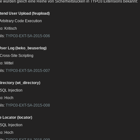
e wurden gleich eine Reihe von Sicherheitslücken in TYPO3 Extensions bekannt:
tend User Upload (feupload)
 Arbitrary Code Execution
o: Kritisch
ils:
TYPO3-EXT-SA-2015-006
ser Log (beko_beuserlog)
 Cross-Site Scripting
o: Mittel
ils:
TYPO3-EXT-SA-2015-007
irectory (wt_directory)
 SQL Injection
ko: Hoch
ils:
TYPO3-EXT-SA-2015-008
e Locator (locator)
 SQL Injection
ko: Hoch