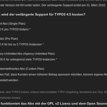
ste Version mit Git runter laden. Der verlängerte Support endet am 31. März 2016.
 wird der verlängerte Support für TYPO3 4.5 kosten?
el Abo (Single Plan)
0 € pro TYPO3 Instanz *
Abo (Pro Plan)
0 € für bis zu 5 TYPO3 Instanzen *
cy Unlimited Abo (Agency Unlimited Plan)
00 € for unbegrenzt viele TYPO3 Instanzen *
tzerdefiniertes Abo (Custom Plan)
den Fall, dass Kunden einen höheren Betrag sponsern möchten, können eigene A
andelt werden.
nweis: eine TYPO3 Instanz umfasst eine komplette TYPO Umgebung, bestehend aus Test, St
roduction Instanz.
 funktioniert das Abo mit der GPL v2 Lizenz und dem Open Sourc