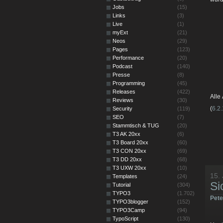
Jobs
(15)
Links
(3)
Live
(1)
myExt
(21)
Neos
(29)
Pages
(123)
Performance
(20)
Podcast
(140)
Presse
(8)
Programming
(45)
Releases
(422)
Alle
Reviews
(30)
(
6.2
Security
(119)
SEO
(7)
Stammtisch & TUG
(20)
T3 AK 20xx
(6)
T3 Board 20xx
(60)
T3 CON 20xx
(69)
T3 DD 20xx
(68)
T3 UXW 20xx
(10)
15.
Templates
(24)
Si
Tutorial
(304)
TYPO3
(1.702)
Pet
TYPO3blogger
(152)
TYPO3Camp
(94)
TypoScript
(130)