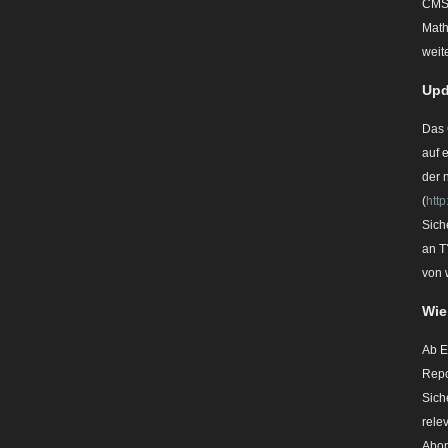
CMS 
Math
weit
Upd
Das 
auf 
der 
(
http
Sich
an T
von 
Wie
Ab E
Repo
Sich
rele
Abon