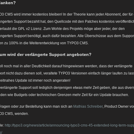
danken?
3 CMS wird immer kostenlos bleiben! In der Theorie kann jeder Abonnent, der für
ängerten Support bezahlt hat, den Quellcode mit den Patches kostenlos veröffentlic
erlaubt die GPL v2 Lizenz. Zum Wohle des Projekts möge aber jeder, der den
ängerten Support benötigt, auch dafür bezahlen. Alle Überschüsse aus dem Suppor
ßen zu 100% in die Weiterentwicklung von TYPO3 CMS.
um wird der verlängerte Support angeboten?
oll noch mal in aller Deutlichkeit darauf hingewiesen werden, dass der verlängerte
ort nicht dazu dienen soll, veraltete TYPO3 Versionen einfach länger laufen zu las
zeitnahes Update ist immer noch angeraten!
verlängerte Support soll lediglich denjenigen etwas mehr Zeit geben, die aus diver
den wie Budgets oder technischen Grenzen mehr Zeit für ein Update brauchen.
Fragen oder zur Bestellung kann man sich an
Mathias Schreiber
, Product Owner vo
O3 CMS, wenden.
le:
http://typo3.org/news/article/announcing-typo3-cms-45-extended-long-term-supp
s/