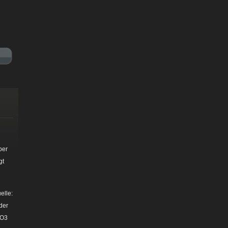
ber
gt
elle:
der
PO3