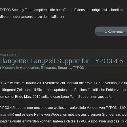
TYPO3 Security Team empfiehlt, die betroffenen Extensions möglichst schnell zu
alisieren oder ansonsten zu deinstallieren.
1 Kommentar
 März 2015
rlängerter Langzeit Support für TYPO3 4.5
er Kraume
in
Association
,
Releases
,
Security
,
TYPO3
3 4.5 wurde im Januar 2011 veröffentlicht und war die erste TYPO3 Version, die ü
n längeren Zeitraum mit Sicherheitsupdates und Patches für kritische Fehler versor
en sollte. Ende März 2015 sollte dieser Long Term Support nun auslaufen.
YPO3 4.5 aber immer noch die am weitesten verbreitete Version von TYPO3 ist (Qu
nsus.info
) und es eine Reihe von Webseiten gibt, die aus diversen Gründen nicht o
 später aktualisiert werden können, haben sich die TYPO3 Association und das TY