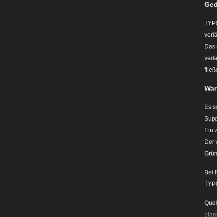
Ge
TYPO
verl
Das 
verl
flie
War
Es s
Supp
Ein 
Der 
Grün
Bei 
TYP
Quel
plan