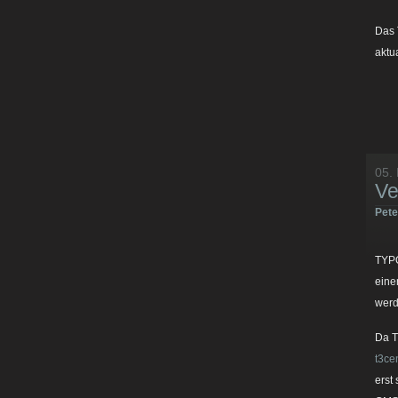
Das 
aktu
05.
Ve
Pet
TYPO
eine
werd
Da T
t3ce
erst