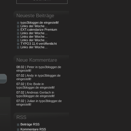
Neueste Beiträge
typo3blogger.de eingestellt!
Links der Woche…
EXT:calendarize Premium
Links der Woche…
Links der Woche…
Links der Woche…
TYPO3 11.4 veröffentlicht
Links der Woche…
Neue Kommentare
08.02
| Peter in typo3blogger.de
eingestellt!
07.02
| Andy in typo3blogger.de
eingestellt!
07.02
| Eric Bode in
typo3blogger.de eingestellt!
07.02
| Andreas Gerlach in
typo3blogger.de eingestellt!
07.02
| Julian in typo3blogger.de
eingestellt!
RSS
Beiträge RSS
Kommentare RSS