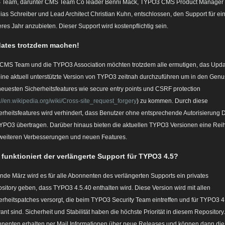
Team, darunter CMS Team Co leader Benni Mack, TYPO3 CMS Product Manager
ias Schreiber und Lead Architect Christian Kuhn, entschlossen, den Support für ei
eres Jahr anzubieten. Dieser Support wird kostenpflichtig sein.
ates trotzdem machen!
CMS Team und die TYPO3 Association möchten trotzdem alle ermutigen, das Upd
eine aktuell unterstützte Version von TYPO3 zeitnah durchzuführen um in den Genu
neuesten Sicherheitsfeatures wie secure entry points und CSRF protection
://en.wikipedia.org/wiki/Cross-site_request_forgery
) zu kommen. Durch diese
erheitsfeatures wird verhindert, dass Benutzer ohne entsprechende Autorisierung 
YPO3 übertragen. Darüber hinaus bieten die aktuellen TYPO3 Versionen eine Rei
weiteren Verbesserungen und neuen Features.
 funktioniert der verlängerte Support für TYPO3 4.5?
nde März wird es für alle Abonnenten des verlängerten Supports ein privates
sitory geben, dass TYPO3 4.5.40 enthalten wird. Diese Version wird mit allen
erheitspatches versorgt, die beim TYPO3 Security Team eintreffen und für TYPO3 4
vant sind. Sicherheit und Stabilität haben die höchste Priorität in diesem Repository.
nenten erhalten per Mail Informationen über neue Releases und können dann die