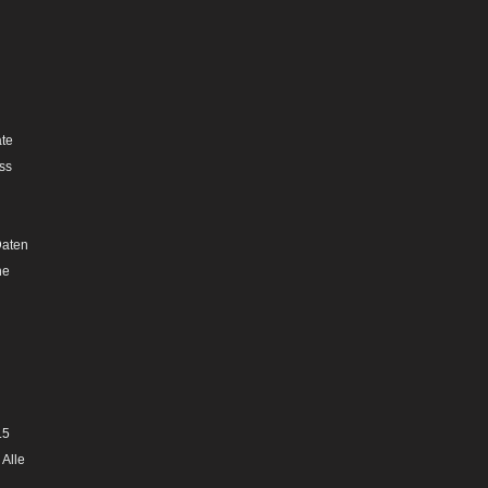
n
ate
ss
Daten
he
.5
 Alle