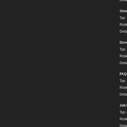
Deta
Smo
Typ:
Risi
Deta
Deve
Typ:
Risi
Deta
FAQ 
Typ:
Risi
Deta
Job F
Typ:
Risi
Deta