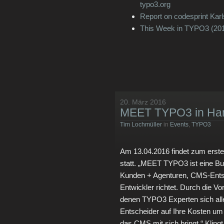
typo3.org
Report on codesprint Karl
This Week in TYPO3 (201
20. März 2016
MEET TYPO3 in Ha
Tim Lochmüller
in
Events
,
TYPO3
Am 13.04.2016 findet zum ers
statt. „MEET TYPO3 ist eine Bu
Kunden + Agenturen, CMS-Ents
Entwickler richtet. Durch die V
denen TYPO3 Experten sich all
Entscheider auf Ihre Kosten u
das CMS mit sich bringt.“ Klin