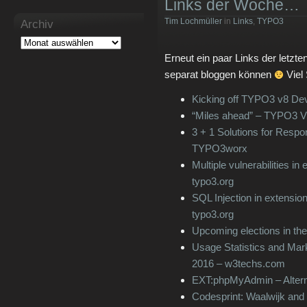
Links der Woche…
Tim Lochmüller
in
Links
,
TYPO3
Archiv
Erneut ein paar Links der letzte
separat bloggen können
Viel
Kicking off TYPO3 v8 De
“Miles ahead” – TYPO3 
3 + 1 Solutions for Res
TYPO3worx
Multiple vulnerabilities
typo3.org
SQL Injection in extension
typo3.org
Upcoming elections in th
Usage Statistics and Mar
2016 – w3techs.com
EXT:phpMyAdmin – Alter
Codesprint: Waalwijk and 