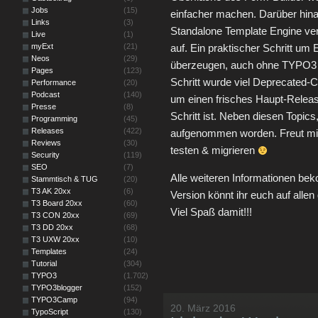
Jobs
(15)
einfacher machen. Darüber hina
Links
(3)
Standalone Template Engine verö
Live
(1)
myExt
(21)
auf. Ein praktischer Schritt um
Neos
(29)
überzeugen, auch ohne TYPO3 b
Pages
(123)
Schritt wurde viel Deprecated-
Performance
(20)
Podcast
(140)
um einen frisches Haupt-Release
Presse
(8)
Schritt ist. Neben diesen Topics
Programming
(45)
Releases
(422)
aufgenommen worden. Freut mic
Reviews
(30)
testen & migrieren
Security
(119)
SEO
(7)
Alle weiteren Informationen be
Stammtisch & TUG
(20)
T3 AK 20xx
(6)
Version könnt ihr euch auf all
T3 Board 20xx
(60)
Viel Spaß damit!!!
T3 CON 20xx
(69)
T3 DD 20xx
(68)
T3 UXW 20xx
(10)
Templates
(24)
Tutorial
(304)
TYPO3
(1.702)
TYPO3blogger
(152)
TYPO3Camp
(94)
20. März 2016
TypoScript
(130)