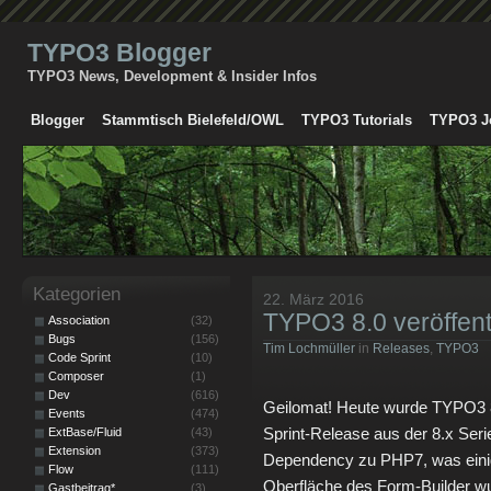
TYPO3 Blogger
TYPO3 News, Development & Insider Infos
Blogger
Stammtisch Bielefeld/OWL
TYPO3 Tutorials
TYPO3 J
Kategorien
22. März 2016
TYPO3 8.0 veröffent
Association
(32)
Bugs
(156)
Tim Lochmüller
in
Releases
,
TYPO3
Code Sprint
(10)
Composer
(1)
Dev
(616)
Geilomat! Heute wurde TYPO3 8.0
Events
(474)
Sprint-Release aus der 8.x Ser
ExtBase/Fluid
(43)
Extension
(373)
Dependency zu PHP7, was einig
Flow
(111)
Oberfläche des Form-Builder wu
Gastbeitrag*
(3)