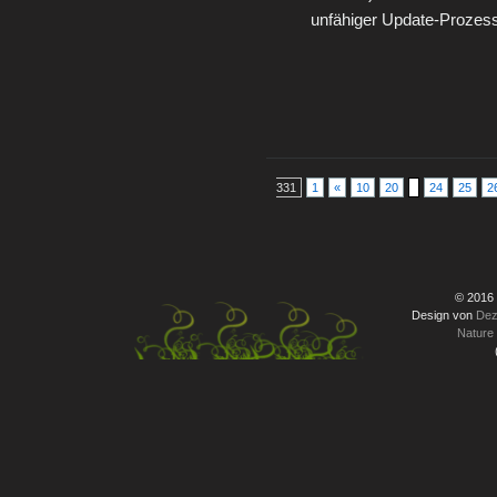
unfähiger Update-Proze
331
1
«
10
20
24
25
2
© 2016
Design von
Dez
Nature 