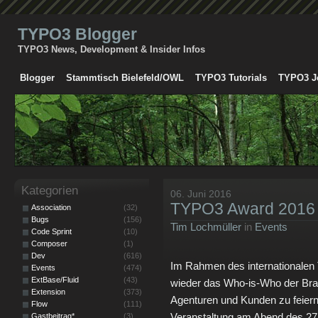
TYPO3 Blogger
TYPO3 News, Development & Insider Infos
Blogger
Stammtisch Bielefeld/OWL
TYPO3 Tutorials
TYPO3 J
Kategorien
06. Juni 2016
TYPO3 Award 2016 –
Association
(32)
Bugs
(156)
Tim Lochmüller
in
Events
Code Sprint
(10)
Composer
(1)
Dev
(616)
Im Rahmen des internationalen 
Events
(474)
ExtBase/Fluid
(43)
wieder das Who-is-Who der Bra
Extension
(373)
Agenturen und Kunden zu feiern
Flow
(111)
Veranstaltung am Abend des 27
Gastbeitrag*
(3)