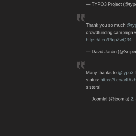
— TYPO3 Project (@typ
Thank you so much
@ty
crowdfunding campaign wi
https://t.co/PtqoZwQ34t
— David Jardin (@Sniper
Many thanks to
@typo3
f
status:
https://t.co/a4fA
sisters!
— Joomla! (@joomla)
2.