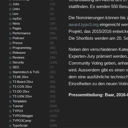
Jobs
(15)
stattfinden. Es werden 550 Besu
Links
(3)
Live
(1)
Die Nominierungen können bis 
myExt
(21)
Neos
(29)
award.typo3.org
eingereicht we
Pages
(123)
Projekt, das 2015/2016 entwicke
Performance
(20)
Die Shortlists werden am 20. Se
Podcast
(140)
Presse
(8)
Programming
(45)
Neben den verschiedenen Kateg
Releases
(422)
Experten-Jury prämiert werden, 
Reviews
(30)
Security
(119)
Community Voting geben, anhan
SEO
(7)
wird. Ausserdem gibt es einen 
Stammtisch & TUG
(20)
dem eine ausführliche technisc
T3 AK 20xx
(6)
T3 Board 20xx
(60)
Einzelheiten zu den neuen Votin
T3 CON 20xx
(69)
T3 DD 20xx
(68)
Pressemitteilung: Baar, 2016
T3 UXW 20xx
(10)
Templates
(24)
Tutorial
(304)
TYPO3
(1.702)
TYPO3blogger
(152)
TYPO3Camp
(94)
TypoScript
(130)