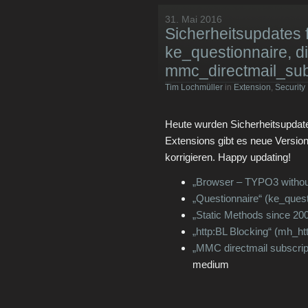
31. Mai 2016
Sicherheitsupdates 
ke_questionnaire, d
mmc_directmail_sub
Tim Lochmüller
in
Extension
,
Security
Heute wurden Sicherheitsupdates 
Extensions gibt es neue Versio
korrigieren. Happy updating!
„Browser – TYPO3 withou
„Questionnaire“ (ke_quest
„Static Methods since 200
„http:BL Blocking“ (mh_htt
„MMC directmail subscrip
medium