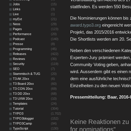
Jobs
(15)
stattfinden. Es werden 550 Besu
Links
(3)
Live
(1)
Die Nominierungen können bis 
myExt
(21)
Neos
(29)
award.typo3.org
eingereicht we
Pages
(123)
Projekt, das 2015/2016 entwicke
Performance
(20)
Die Shortlists werden am 20. Se
Podcast
(140)
Presse
(8)
Programming
(45)
Neben den verschiedenen Kateg
Releases
(422)
Experten-Jury prämiert werden, 
Reviews
(30)
Security
(119)
Community Voting geben, anhan
SEO
(7)
wird. Ausserdem gibt es einen 
Stammtisch & TUG
(20)
dem eine ausführliche technisc
T3 AK 20xx
(6)
T3 Board 20xx
(60)
Einzelheiten zu den neuen Votin
T3 CON 20xx
(69)
T3 DD 20xx
(68)
Pressemitteilung: Baar, 2016
T3 UXW 20xx
(10)
Templates
(24)
Tutorial
(304)
TYPO3
(1.702)
TYPO3blogger
(152)
Keine Reaktionen zu
TYPO3Camp
(94)
for nominations”
TypoScript
(130)