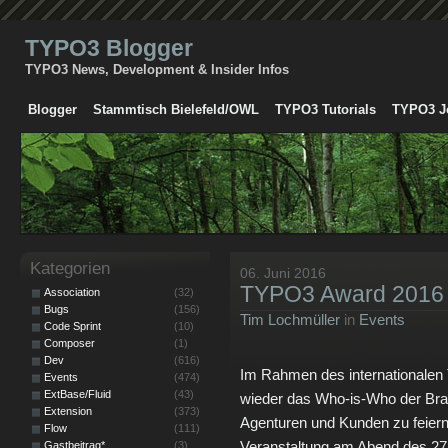
TYPO3 Blogger
TYPO3 News, Development & Insider Infos
Blogger
Stammtisch Bielefeld/OWL
TYPO3 Tutorials
TYPO3 J
Kategorien
06. Juni 2016
TYPO3 Award 2016 –
Association
(32)
Bugs
(156)
Tim Lochmüller
in
Events
Code Sprint
(10)
Composer
(1)
Dev
(616)
Im Rahmen des internationalen 
Events
(474)
ExtBase/Fluid
(43)
wieder das Who-is-Who der Bra
Extension
(373)
Agenturen und Kunden zu feiern
Flow
(111)
Veranstaltung am Abend des 27
Gastbeitrag*
(3)