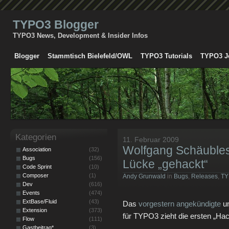
TYPO3 Blogger
TYPO3 News, Development & Insider Infos
Blogger
Stammtisch Bielefeld/OWL
TYPO3 Tutorials
TYPO3 J
Kategorien
11. Februar 2009
Wolfgang Schäuble
Association
(32)
Bugs
(156)
Lücke „gehackt“
Code Sprint
(10)
Composer
(1)
Andy Grunwald
in
Bugs
,
Releases
,
TY
Dev
(616)
Events
(474)
ExtBase/Fluid
(43)
Das
vorgestern angekündigte
u
Extension
(373)
für TYPO3 zieht die ersten „Hac
Flow
(111)
Gastbeitrag*
(3)