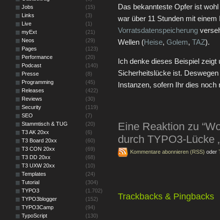
Das bekannteste Opfer ist wohl
Jobs
(15)
Links
(3)
war über 11 Stunden mit einem 
Live
(1)
Vorratsdatenspeicherung
verseh
myExt
(21)
Neos
(29)
Wellen (
Heise
,
Golem
,
TAZ
).
Pages
(123)
Performance
(20)
Ich denke dieses Beispiel zeigt 
Podcast
(140)
Sicherheitslücke ist. Deswegen
Presse
(8)
Programming
(45)
Instanzen, sofern Ihr dies noch 
Releases
(422)
Reviews
(30)
Security
(119)
SEO
(7)
Eine Reaktion zu “W
Stammtisch & TUG
(20)
T3 AK 20xx
(6)
durch TYPO3-Lücke „
T3 Board 20xx
(60)
T3 CON 20xx
(69)
Kommentare abonnieren (RSS)
oder
T3 DD 20xx
(68)
T3 UXW 20xx
(10)
Templates
(24)
Tutorial
(304)
TYPO3
(1.702)
Trackbacks & Pingbacks
TYPO3blogger
(152)
TYPO3Camp
(94)
TypoScript
(130)