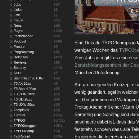
Jobs
(15)
Links
(3)
Live
(1)
myExt
(21)
Neos
(29)
Pages
(123)
Performance
(20)
Podcast
(140)
Eine Dekade TYPO3camps in Mün
Presse
(8)
wenigen Wochen das
TYPO3cam
Programming
(45)
Zum Jubiläum gibt es eine neue 
Releases
(422)
Reviews
(30)
Berufsbildungszentrum der De
Security
(119)
München/Unterföhring.
SEO
(7)
Stammtisch & TUG
(20)
T3 AK 20xx
(6)
Am grundlegenden Konzept eine
T3 Board 20xx
(60)
wenig geändert, egal in welche
T3 CON 20xx
(69)
mit Gesprächen und Vorträgen
T3 DD 20xx
(68)
T3 UXW 20xx
(10)
Freitag Abend mit einer Warm 
Templates
(24)
Samstag und Sonntag sind dann
Tutorial
(304)
TYPO3
(1.702)
besondere dabei ist, dass das V
TYPO3blogger
(152)
feststeht, sondern dass alle T
TYPO3Camp
(94)
Es werden die Interessen abgef
TypoScript
(130)