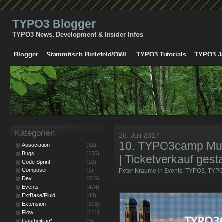
TYPO3 Blogger
TYPO3 News, Development & Insider Infos
Blogger
Stammtisch Bielefeld/OWL
TYPO3 Tutorials
TYPO3 J
Kategorien
26. Juli 2017
10. TYPO3camp Mun
Association
(32)
Bugs
(156)
| Ticketverkauf gesta
Code Sprint
(10)
Composer
(1)
Peter Kraume
in
Events
,
TYPO3
,
TYP
Dev
(616)
Events
(474)
ExtBase/Fluid
(43)
Extension
(373)
Flow
(111)
Gastbeitrag*
(3)