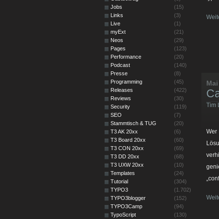
Jobs
(15)
Links
(3)
Weit
Live
(1)
myExt
(21)
Neos
(29)
Pages
(123)
Performance
(20)
Podcast
(140)
Presse
(8)
Programming
(45)
Mai
Releases
(422)
Ca
Reviews
(30)
Tim 
Security
(119)
SEO
(7)
Stammtisch & TUG
(20)
Wer 
T3 AK 20xx
(6)
T3 Board 20xx
(60)
Lösu
T3 CON 20xx
(69)
verh
T3 DD 20xx
(68)
T3 UXW 20xx
(10)
geni
Templates
(24)
„con
Tutorial
(304)
TYPO3
(1.702)
Weit
TYPO3blogger
(152)
TYPO3Camp
(94)
TypoScript
(130)