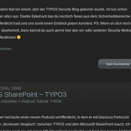
dem fast vor einem Jahr der TYPO3 Security Blog geboren wurde, ist nun schon
er alles aus. Danke Ekkehard das du reichlich News aus dem Sicherheitsbereiche
ffentlicht hast und uns somit einen Einblick geben konntest. PS: Wenn es dich doch
 überkommt, dann kannst du auch gerne hier den ein oder anderen Security-Beitr
ffentlichen
erlesen...
Kein Kommentar
 20th, 2008
 SharePoint ~ TYPO3
Lochmüller
in
Podcast
,
Tutorial
,
TYPO3
er hat heute einen neuen Podcast veröffentlicht, in dem er mit Gianluca Pelliccioli
n „formlosen Vergleich“ zwischen TYPO3 und dem Microsoft SharePoint macht. Ich