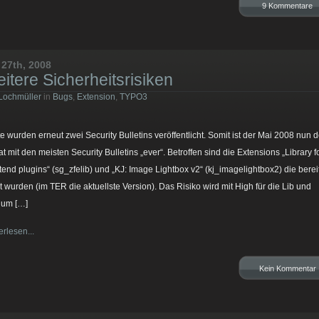
9 Kommentare
 27th, 2008
itere Sicherheitsrisiken
Lochmüller
in
Bugs
,
Extension
,
TYPO3
e wurden erneut zwei Security Bulletins veröffentlicht. Somit ist der Mai 2008 nun d
t mit den meisten Security Bulletins „ever“. Betroffen sind die Extensions „Library f
tend plugins“ (sg_zfelib) und „KJ: Image Lightbox v2“ (kj_imagelightbox2) die berei
xt wurden (im TER die aktuellste Version). Das Risiko wird mit High für die Lib und
um […]
erlesen...
Kein Kommentar