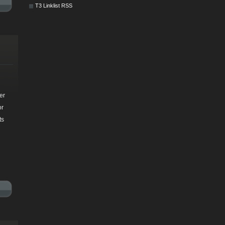
T3 Linklist RSS
er
or
ts