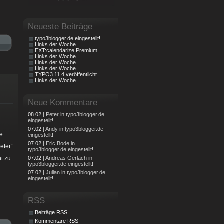
Neueste Beiträge
typo3blogger.de eingestellt!
Links der Woche…
EXT:calendarize Premium
Links der Woche…
Links der Woche…
Links der Woche…
TYPO3 11.4 veröffentlicht
Links der Woche…
Neue Kommentare
08.02
| Peter in typo3blogger.de
eingestellt!
07.02
| Andy in typo3blogger.de
se
eingestellt!
07.02
| Eric Bode in
eter“
typo3blogger.de eingestellt!
t zu
07.02
| Andreas Gerlach in
typo3blogger.de eingestellt!
07.02
| Julian in typo3blogger.de
eingestellt!
RSS
Beiträge RSS
Kommentare RSS