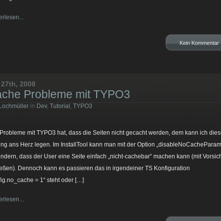
erlesen...
Kein Kommentar
 27th, 2008
che Probleme mit TYPO3
Lochmüller
in
Dev
,
Tutorial
,
TYPO3
Probleme mit TYPO3 hat, dass die Seiten nicht gecacht werden, dem kann ich die
ng ans Herz legen. Im InstallTool kann man mit der Option „disableNoCacheParam
indern, dass der User eine Seite einfach „nicht-cachebar“ machen kann (mit Vorsich
eßen). Dennoch kann es passieren das in irgendeiner TS Konfiguration
fig.no_cache = 1“ steht oder […]
erlesen...