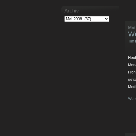
Archiv
Mai
We
Tim 
Heut
Mona
Fron
gefi
Medi
Weit