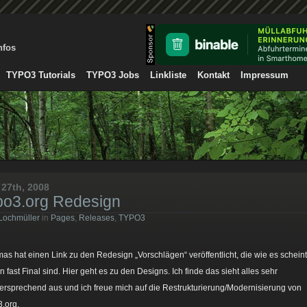
nfos
TYPO3 Tutorials
TYPO3 Jobs
Linkliste
Kontakt
Impressum
 27th, 2008
po3.org Redesign
Lochmüller
in
Pages
,
Releases
,
TYPO3
as hat einen Link zu den Redesign „Vorschlägen“ veröffentlicht, die wie es scheint
n fast Final sind. Hier geht es zu den Designs. Ich finde das sieht alles sehr
versprechend aus und ich freue mich auf die Restrukturierung/Modernisierung von
3.org.