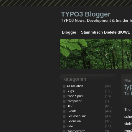
TYPO3 Blogger
TYPO3 News, Development & Insider I
Blogger
Stammtisch Bielefeld/OWL
Kategorien
Mai
ty
Association
(32)
Bugs
(156)
Tim 
Code Sprint
(10)
Composer
(1)
Dev
(616)
Thom
Events
(474)
ExtBase/Fluid
(43)
scho
Extension
(373)
viel
Flow
(111)
typo
Gastbeitrag*
(3)