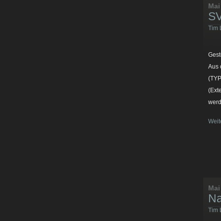
Mai
S
Tim 
Gest
Aus 
(TYP
(Ext
werd
Weit
Mai
Na
Tim 