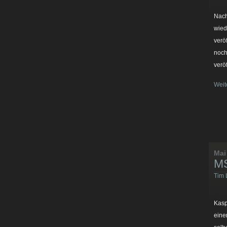
Nach
wied
verö
noch
verö
Weit
Mai
MS
Tim 
Kasp
eine