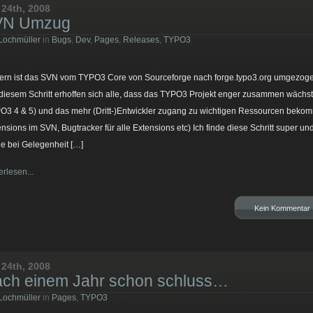
 24th, 2008
VN Umzug
Lochmüller
in
Bugs
,
Dev
,
Pages
,
Releases
,
TYPO3
ern ist das SVN vom TYPO3 Core von Sourceforge nach forge.typo3.org umgezog
diesem Schritt erhoffen sich alle, dass das TYPO3 Projekt enger zusammen wächst
O3 4 & 5) und das mehr (Dritt-)Entwickler zugang zu wichtigen Ressourcen beko
ensions im SVN, Bugtracker für alle Extensions etc) Ich finde diese Schritt super un
e bei Gelegenheit […]
erlesen...
Kein Kommentar
 24th, 2008
ch einem Jahr schon schluss…
Lochmüller
in
Pages
,
TYPO3