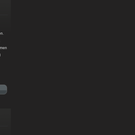
en.
mmen
d