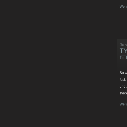
Weit
Jun
TY
Tim 
So w
fest
und 
stec
Weit