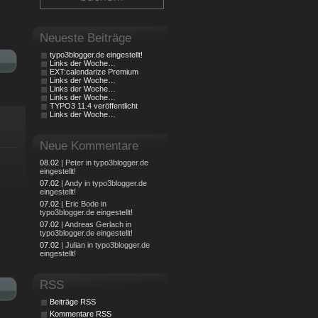
Neueste Beiträge
typo3blogger.de eingestellt!
Links der Woche…
EXT:calendarize Premium
Links der Woche…
Links der Woche…
Links der Woche…
TYPO3 11.4 veröffentlicht
Links der Woche…
Neue Kommentare
08.02
| Peter in typo3blogger.de
eingestellt!
07.02
| Andy in typo3blogger.de
eingestellt!
07.02
| Eric Bode in
typo3blogger.de eingestellt!
07.02
| Andreas Gerlach in
typo3blogger.de eingestellt!
07.02
| Julian in typo3blogger.de
eingestellt!
RSS
Beiträge RSS
Kommentare RSS