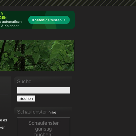
Suche
Schaufenster
(Info)
ke es
ker