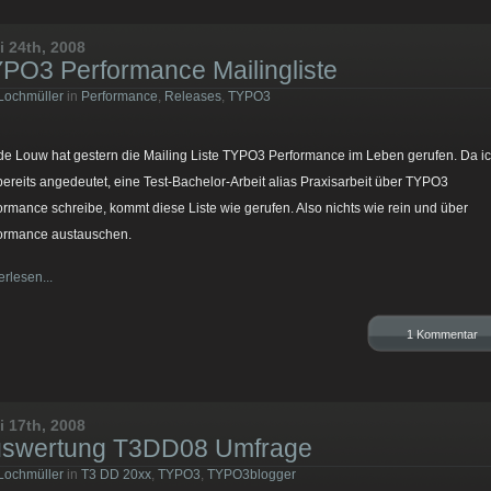
i 24th, 2008
PO3 Performance Mailingliste
Lochmüller
in
Performance
,
Releases
,
TYPO3
de Louw hat gestern die Mailing Liste TYPO3 Performance im Leben gerufen. Da ic
bereits angedeutet, eine Test-Bachelor-Arbeit alias Praxisarbeit über TYPO3
ormance schreibe, kommt diese Liste wie gerufen. Also nichts wie rein und über
ormance austauschen.
erlesen...
1 Kommentar
i 17th, 2008
swertung T3DD08 Umfrage
Lochmüller
in
T3 DD 20xx
,
TYPO3
,
TYPO3blogger