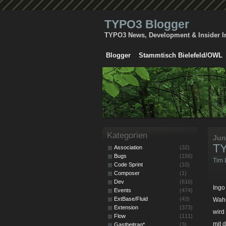
TYPO3 Blogger
TYPO3 News, Development & Insider I
Blogger
Stammtisch Bielefeld/OWL
Kategorien
Jun
T
Association
(32)
Bugs
(156)
Tim 
Code Sprint
(10)
Composer
(1)
Dev
(616)
Ingo
Events
(474)
ExtBase/Fluid
(43)
Wahr
Extension
(373)
wird
Flow
(111)
mit 
Gastbeitrag*
(3)