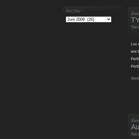
Archiv
Jun
TY
Tim 
Luc 
wie 
Perf
Perf
Weit
Jun
Au
Tim 