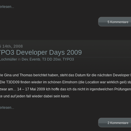
erlesen...
5 Kommentare
i 14th, 2008
PO3 Developer Days 2009
Lochmüller
in
Dev
,
Events
,
T3 DD 20xx
,
TYPO3
ie Gina und Thomas berichtet haben, steht das Datum für die nächsten Developer
. Die T3DD09 finden wieder im schönen Elmshorn (die Location war wirklich geil) sta
zwar am… 14 – 17 Mai 2009 Ich hoffe das ich da nicht in irgendwelchen Prüfungen
ke und auf jeden fall wieder dabei sein kann.
erlesen...
2 Kommentare