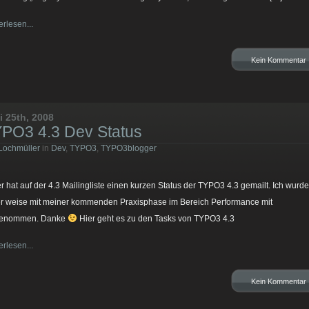
erlesen...
Kein Kommentar
i 25th, 2008
PO3 4.3 Dev Status
Lochmüller
in
Dev
,
TYPO3
,
TYPO3blogger
er hat auf der 4.3 Mailingliste einen kurzen Status der TYPO3 4.3 gemailt. Ich wurde
er weise mit meiner kommenden Praxisphase im Bereich Performance mit
genommen. Danke
Hier geht es zu den Tasks von TYPO3 4.3
erlesen...
Kein Kommentar