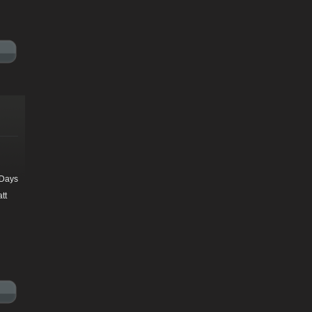
 Days
tt