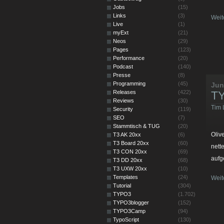
Jobs
(15)
Links
(3)
Weit
Live
(1)
myExt
(21)
Neos
(29)
Pages
(123)
Performance
(20)
Podcast
(140)
Presse
(8)
Programming
(45)
Jun
Releases
(422)
TY
Reviews
(30)
Tim 
Security
(119)
SEO
(7)
Stammtisch & TUG
(20)
Oliv
T3 AK 20xx
(6)
T3 Board 20xx
(60)
nett
T3 CON 20xx
(69)
auf
T3 DD 20xx
(68)
T3 UXW 20xx
(10)
Templates
(24)
Weit
Tutorial
(304)
TYPO3
(1.702)
TYPO3blogger
(152)
TYPO3Camp
(94)
TypoScript
(130)