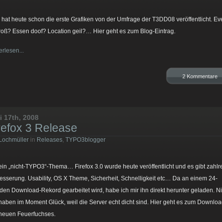
 hat heute schon die erste Grafiken von der Umfrage der T3DD08 veröffentlicht. Ev
roß? Essen doof? Location geil?… Hier geht es zum Blog-Eintrag.
erlesen...
2 Kommentare
i 17th, 2008
refox 3 Release
Lochmüller
in
Releases
,
TYPO3blogger
ein „nicht-TYPO3“-Thema… Firefox 3.0 wurde heute veröffentlicht und es gibt zahlr
esserung. Usability, OS X Theme, Sicherheit, Schnelligkeit etc… Da an einem 24-
den Download-Rekord gearbeitet wird, habe ich mir ihn direkt herunter geladen. Ni
 haben im Moment Glück, weil die Server echt dicht sind. Hier geht es zum Downlo
neuen Feuerfuchses.