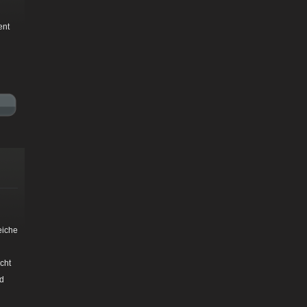
ent
eiche
cht
ad