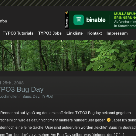
nfos
TYPO3 Tutorials
TYPO3 Jobs
Linkliste
Kontakt
Impressum
i 25th, 2008
YPO3 Bug Day
Lochmüller
in
Bugs
,
Dev
,
TYPO3
 Renner hat auf typo3.org den erste offiziellen TYPO3 Bugday bekannt gegeben.
scheinlich wird es dafür nicht mehr mehrere hundert Bier geben
, aber ich den
 dennoch eine feine Sache. User sind aufgerufen worden „leichte“ Bugs im Bugtrac
dem Tag „bugday“ zu versehen. Am Bug Day selber, was übrigens der 27 […]