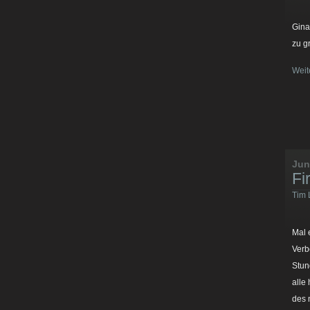
Gina
zu g
Weit
Jun
Fi
Tim 
Mal 
Verb
Stun
alle
des 