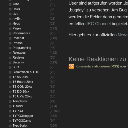
User sind aufgerufen worden „l
Jobs
(15)
Links
(3)
„bugday“ zu versehen. Am Bug 
Live
(1)
werden die Fehler dann gemein
myExt
(21)
erstellten
IRC Channel
begleitet
Neos
(29)
Pages
(123)
Performance
(20)
Hier geht es zur offiziellen
News
Podcast
(140)
Presse
(8)
Programming
(45)
Releases
(422)
Keine Reaktionen zu
Reviews
(30)
Security
(119)
Kommentare abonnieren (RSS)
oder
SEO
(7)
Stammtisch & TUG
(20)
T3 AK 20xx
(6)
T3 Board 20xx
(60)
T3 CON 20xx
(69)
T3 DD 20xx
(68)
T3 UXW 20xx
(10)
Templates
(24)
Tutorial
(304)
TYPO3
(1.702)
TYPO3blogger
(152)
TYPO3Camp
(94)
TypoScript
(130)