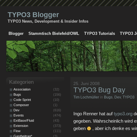
TYPO3 Blogger
TYPO3 News, Development & Insider Infos
Blogger
Stammtisch Bielefeld/OWL
TYPO3 Tutorials
TYPO3 J
Kategorien
25. Juni 2008
TYPO3 Bug Day
Association
(32)
Bugs
(156)
Tim Lochmüller
in
Bugs
,
Dev
,
TYPO3
Code Sprint
(10)
Composer
(1)
Dev
(616)
Ingo Renner hat auf
typo3.org
de
Events
(474)
gegeben. Wahrscheinlich wird e
ExtBase/Fluid
(43)
Extension
(373)
geben
, aber ich denke es wi
Flow
(111)
Gastbeitrag*
(3)