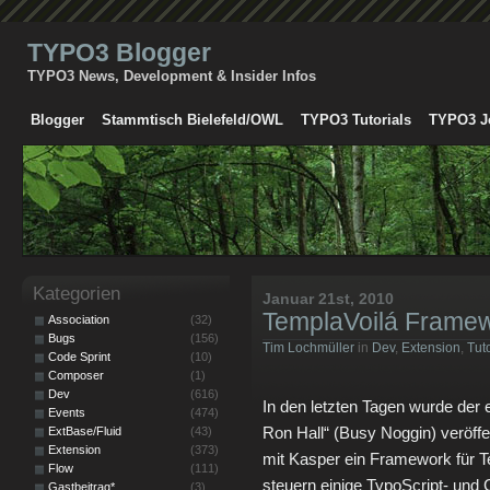
TYPO3 Blogger
TYPO3 News, Development & Insider Infos
Blogger
Stammtisch Bielefeld/OWL
TYPO3 Tutorials
TYPO3 J
Kategorien
Januar 21st, 2010
TemplaVoilá Framew
Association
(32)
Bugs
(156)
Tim Lochmüller
in
Dev
,
Extension
,
Tuto
Code Sprint
(10)
Composer
(1)
Dev
(616)
In den letzten Tagen wurde der 
Events
(474)
Ron Hall“ (Busy Noggin) veröff
ExtBase/Fluid
(43)
Extension
(373)
mit Kasper ein Framework für Te
Flow
(111)
steuern einige TypoScript- und
Gastbeitrag*
(3)