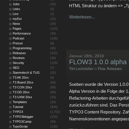
Jobs
(15)
HTML Struktur zu ändern => „Ty
Links
(3)
Live
(1)
Weiterlesen...
myExt
(21)
Neos
(29)
Pages
(123)
Performance
(20)
Podcast
(140)
Presse
(8)
Programming
(45)
Releases
(422)
Januar 19th, 2010
Reviews
(30)
FLOW3 1.0.0 alpha 7
Security
(119)
SEO
(7)
Tim Lochmüller
in
Flow
,
Releases
Stammtisch & TUG
(20)
T3 AK 20xx
(6)
T3 Board 20xx
(60)
Soeben wurde die Version 1.0.0 a
T3 CON 20xx
(69)
Alpha Version in die Folge der 
T3 DD 20xx
(68)
T3 UXW 20xx
(10)
Refactoring-Arbeiten durchgefüh
Templates
(24)
zurückzuführen sind. Das Pers
Tutorial
(304)
TYPO3 Content Repository. Zah
TYPO3
(1.702)
TYPO3blogger
(152)
Namenskonventionen angepasst 
TYPO3Camp
(94)
TypoScript
(130)