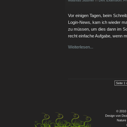
Matthias Stübner
in
Dev
,
Extension
,
P
Vor einigen Tagen, beim Schrei
Login-News, kam ich wieder mal
zu müssen, um dies dann im So
recht einfache Aufgabe, wenn m
Weiterlesen...
Seite 1 
© 2010
Design von Dez
Nature 