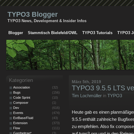
TYPO3 Blogger
TYPO3 News, Development & Insider Infos
Blogger
Stammtisch Bielefeld/OWL
TYPO3 Tutorials
TYPO3 J
Kategorien
März 5th, 2019
TYPO3 9.5.5 LTS ver
Association
(32)
Bugs
(156)
Tim Lochmüller
in
TYPO3
Code Sprint
(10)
Composer
(1)
Dev
(616)
Heute gab es einen planmäßige
Events
(474)
ExtBase/Fluid
(43)
9.5.5 enthält zahlreiche Bugfixe
Extension
(373)
zu empfehlen. Also fix compos
Flow
(111)
auf typo3.org und in den Relea
Gastbeitrag*
(3)