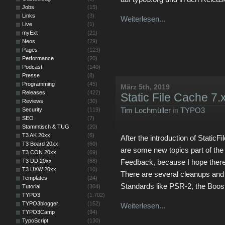
Jobs
(15)
Links
(3)
Weiterlesen...
Live
(1)
myExt
(21)
Neos
(29)
Pages
(123)
Performance
(20)
Podcast
(140)
Presse
(8)
Programming
(45)
März 5th, 2019
Releases
(422)
Static File Cache 7.
Reviews
(30)
Tim Lochmüller
in
TYPO3
Security
(119)
SEO
(7)
Stammtisch & TUG
(20)
T3 AK 20xx
(6)
After the introduction of StaticF
T3 Board 20xx
(60)
are some new topics part of the
T3 CON 20xx
(69)
T3 DD 20xx
(68)
Feedback, because I hope there 
T3 UXW 20xx
(10)
There are several cleanups and
Templates
(24)
Standards like PSR-2, the Boo
Tutorial
(304)
TYPO3
(1.702)
TYPO3blogger
(152)
Weiterlesen...
TYPO3Camp
(94)
TypoScript
(130)