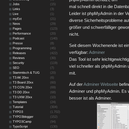
Jobs
(15)
mal schnell direkt in die Date
Links
(3)
Leider ist phpMyAdmin in der V
Live
(1)
myExt
(21)
diverse Sicherheitsprobleme au
Neos
(29)
größer und schwerfälliger gewor
Pages
(123)
Performance
(20)
nicht.
Podcast
(140)
Presse
(8)
Seit diesem Wochenende ist ein
Programming
(45)
verfügbar:
Adminer
Releases
(422)
Reviews
(30)
Das Tool ist sehr leichtgewichti
Security
(119)
viel schneller als phpMyAdmin
SEO
(7)
mit.
Stammtisch & TUG
(20)
T3 AK 20xx
(6)
T3 Board 20xx
(60)
Auf der
Adminer Webseite
befin
T3 CON 20xx
(69)
Adminer und phpMyAdmin. Es w
T3 DD 20xx
(68)
T3 UXW 20xx
(10)
besser ist als Adminer.
Templates
(24)
Tutorial
(304)
TYPO3
(1.702)
TYPO3blogger
(152)
TYPO3Camp
(94)
TypoScript
(130)