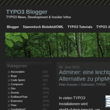
TYPO3 Blogger
TYPO3 News, Development & Insider Infos
Blogger
Stammtisch Bielefeld/OWL
TYPO3 Tutorials
TYPO3 J
Kategorien
06. Juni 2011
Adminer: eine leich
Association
(32)
Bugs
(156)
Alternative zu php
Code Sprint
(10)
Composer
(1)
Peter Kraume
in
Extension
,
TYPO3
Dev
(616)
Events
(474)
ExtBase/Fluid
(43)
In vielen TYPO3
Extension
(373)
Installationen wird
Flow
(111)
phpMyAdmin benutzt, um
Gastbeitrag*
(3)