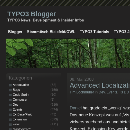
TYPO3 Blogger
TYPO3 News, Development & Insider Infos
Blogger
Stammtisch Bielefeld/OWL
TYPO3 Tutorials
TYPO3 J
Kategorien
08. Mai 2008
Advanced Localiza
Association
(32)
Bugs
(156)
Tim Lochmüller
in
Dev
,
Events
,
T3 DD
Code Sprint
(10)
Composer
(1)
Dev
(616)
Daniel
hat grade ein „wenig“ wa
Events
(474)
Das neue Konzept was auf „Visib
ExtBase/Fluid
(43)
Extension
(373)
vielversprechend aus und bietet
Flow
(111)
Konzept. Extension-Key werde ic
Gastbeitrag*
(3)