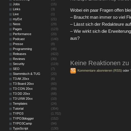
Jobs
(15)
Links
(3)
Wobei ein paar Fragen offen bl
Live
(1)
– Braucht man immer so viel Flex
myExt
(21)
– Lässt sich der Redakteure auf 
Neos
(29)
Pages
(123)
– Wie wirkt sich die Erweiterun
Performance
(20)
aus?
Podcast
(140)
Presse
(8)
Programming
(45)
Releases
(422)
Reviews
(30)
Keine Reaktionen zu
Security
(119)
SEO
(7)
Kommentare abonnieren (RSS)
oder
Stammtisch & TUG
(20)
T3 AK 20xx
(6)
T3 Board 20xx
(60)
T3 CON 20xx
(69)
T3 DD 20xx
(68)
T3 UXW 20xx
(10)
Templates
(24)
Tutorial
(304)
TYPO3
(1.702)
TYPO3blogger
(152)
TYPO3Camp
(94)
TypoScript
(130)