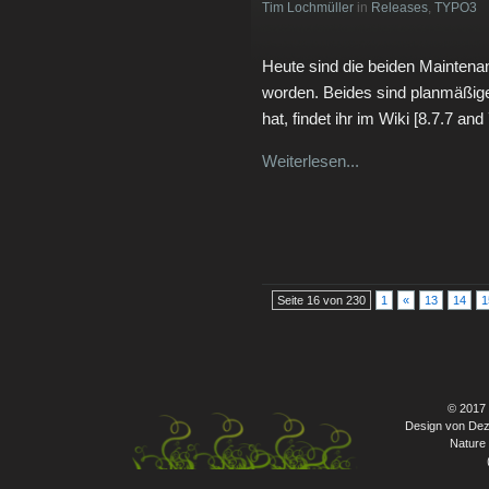
Tim Lochmüller
in
Releases
,
TYPO3
Heute sind die beiden Maintenan
worden. Beides sind planmäßig
hat, findet ihr im Wiki [8.7.7 an
Weiterlesen...
Seite 16 von 230
1
«
13
14
1
© 2017
Design von Dez
Nature 