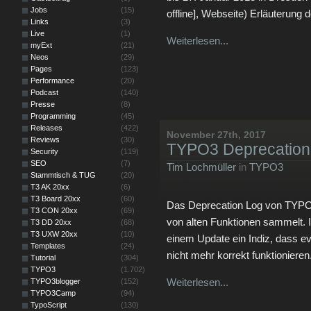
Jobs
(15)
offline], Webseite) Erläuterung
Links
(3)
Live
(1)
Weiterlesen...
myExt
(21)
Neos
(29)
Pages
(123)
Performance
(20)
Podcast
(140)
Presse
(8)
Programming
(45)
Releases
(422)
November 27th, 2017
Reviews
(30)
TYPO3 Deprecation 
Security
(119)
SEO
(7)
Tim Lochmüller
in
TYPO3
Stammtisch & TUG
(20)
T3 AK 20xx
(6)
T3 Board 20xx
(60)
Das Deprecation Log von TYPO3 
T3 CON 20xx
(69)
von alten Funktionen sammelt. Is
T3 DD 20xx
(68)
T3 UXW 20xx
(10)
einem Update ein Indiz, dass ev
Templates
(24)
nicht mehr korrekt funktionieren
Tutorial
(304)
TYPO3
(1.702)
Weiterlesen...
TYPO3blogger
(152)
TYPO3Camp
(94)
TypoScript
(130)