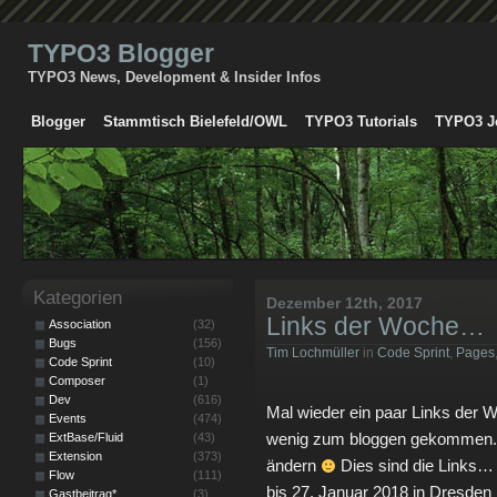
TYPO3 Blogger
TYPO3 News, Development & Insider Infos
Blogger
Stammtisch Bielefeld/OWL
TYPO3 Tutorials
TYPO3 J
Kategorien
Dezember 12th, 2017
Links der Woche…
Association
(32)
Bugs
(156)
Tim Lochmüller
in
Code Sprint
,
Pages
Code Sprint
(10)
Composer
(1)
Dev
(616)
Mal wieder ein paar Links der W
Events
(474)
wenig zum bloggen gekommen. 
ExtBase/Fluid
(43)
Extension
(373)
ändern
Dies sind die Links…
Flow
(111)
bis 27. Januar 2018 in Dresden (u
Gastbeitrag*
(3)