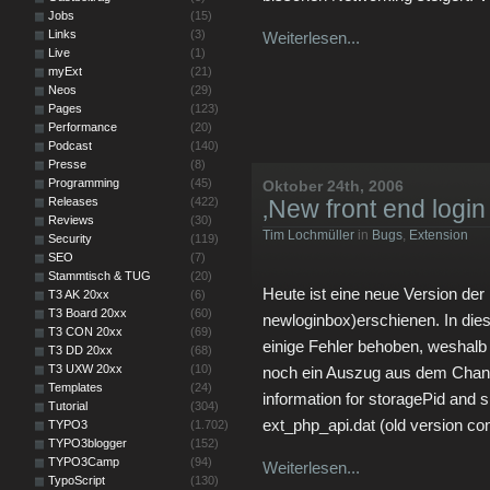
Jobs
(15)
Links
(3)
Weiterlesen...
Live
(1)
myExt
(21)
Neos
(29)
Pages
(123)
Performance
(20)
Podcast
(140)
Presse
(8)
Programming
(45)
Oktober 24th, 2006
Releases
(422)
‚New front end login
Reviews
(30)
Tim Lochmüller
in
Bugs
,
Extension
Security
(119)
SEO
(7)
Stammtisch & TUG
(20)
Heute ist eine neue Version der
T3 AK 20xx
(6)
T3 Board 20xx
(60)
newloginbox)erschienen. In dies
T3 CON 20xx
(69)
einige Fehler behoben, weshalb
T3 DD 20xx
(68)
T3 UXW 20xx
(10)
noch ein Auszug aus dem Chan
Templates
(24)
information for storagePid an
Tutorial
(304)
ext_php_api.dat (old version co
TYPO3
(1.702)
TYPO3blogger
(152)
TYPO3Camp
(94)
Weiterlesen...
TypoScript
(130)