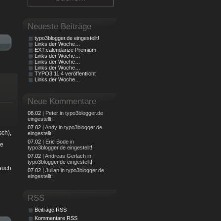
Neueste Beiträge
typo3blogger.de eingestellt!
Links der Woche…
EXT:calendarize Premium
Links der Woche…
Links der Woche…
Links der Woche…
TYPO3 11.4 veröffentlicht
Links der Woche…
Neue Kommentare
08.02
| Peter in typo3blogger.de
eingestellt!
07.02
| Andy in typo3blogger.de
sch),
eingestellt!
07.02
| Eric Bode in
ie
typo3blogger.de eingestellt!
07.02
| Andreas Gerlach in
typo3blogger.de eingestellt!
auch
07.02
| Julian in typo3blogger.de
eingestellt!
RSS
Beiträge RSS
Kommentare RSS