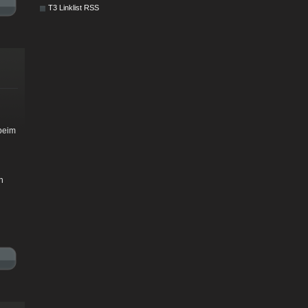
T3 Linklist RSS
beim
n