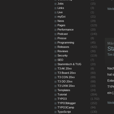
Jobs
(15)
Links
(3)
Weit
Live
(1)
myExt
(21)
Neos
(29)
Pages
(123)
Performance
(20)
Podcast
(140)
Presse
(8)
Programming
(45)
Mär
Releases
(422)
St
Reviews
(30)
Tim 
Security
(119)
SEO
(7)
Stammtisch & TUG
(20)
Nach
T3 AK 20xx
(6)
T3 Board 20xx
(60)
hat 
T3 CON 20xx
(69)
Exte
T3 DD 20xx
(68)
T3 UXW 20xx
(10)
TYPO
Templates
(24)
ein 
Tutorial
(304)
TYPO3
(1.702)
Weit
TYPO3blogger
(152)
TYPO3Camp
(94)
TypoScript
(130)