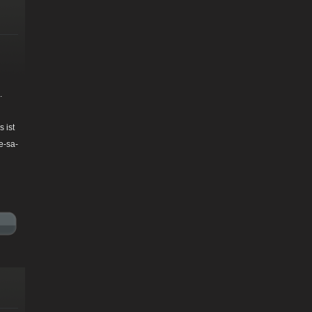
.
 ist
e-sa-