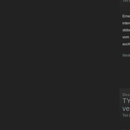
Tim 
Erne
inte
stöb
vom 
auch
Weit
Dez
TY
ve
Tim 