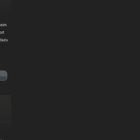
beim
ort
 dazu