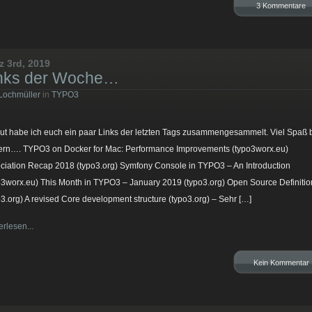
3 Kommentare
z 3rd, 2019
nks der Woche…
Lochmüller
in
TYPO3
ut habe ich euch ein paar Links der letzten Tags zusammengesammelt. Viel Spaß 
ern…. TYPO3 on Docker for Mac: Performance Improvements (typo3worx.eu)
ciation Recap 2018 (typo3.org) Symfony Console in TYPO3 – An Introduction
o3worx.eu) This Month in TYPO3 – January 2019 (typo3.org) Open Source Definitio
o3.org) A revised Core development structure (typo3.org) – Sehr […]
erlesen...
Kein Kommentar