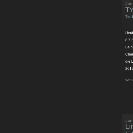
Jan
TY
Tim 
Heut
8.7.
Beid
Chan
die 
2019
Weit
Jan
Li