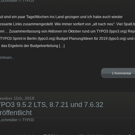
Lochmüller
in
TYPO3
ut sind ein paar Tage/Wochen ins Land gezogen und ich habe euch wieder
ressante Links zusammengestellt. Wie immer sortiert von „alt nach neu“. Viel Spaß 
ern… Zusammenfassung von Aktionen im Oktober rund um TYPO3 (typo3.org) Rep
TYPO3 Sprint in Berlin (typo3.org) Budget Planung/Ideen für 2019 (typo3.org) und
 das Ergebnis der Budgetverteilung […]
erlesen...
1 Kommentar
ember 11th, 2018
PO3 9.5.2 LTS, 8.7.21 und 7.6.32
röffentlicht
Lochmüller
in
TYPO3