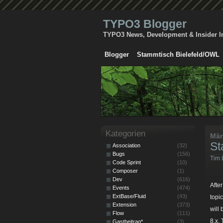
TYPO3 Blogger
TYPO3 News, Development & Insider I
Blogger
Stammtisch Bielefeld/OWL
Kategorien
Mär
St
Association
(32)
Bugs
(156)
Tim 
Code Sprint
(10)
Composer
(1)
Dev
(616)
Afte
Events
(474)
ExtBase/Fluid
(43)
topi
Extension
(373)
will
Flow
(111)
8.x,
Gastbeitrag*
(3)