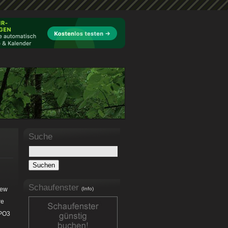
Suche
Schaufenster
new
(Info)
re
YPO3