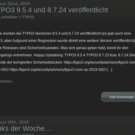
uar 22nd, 2019
PO3 9.5.4 und 8.7.24 veröffentlicht
Lochmüller
in
TYPO3
e wurden die TYPO3 Versionen 9.5.4 und 8.7.24 veröffentlicht (es gab auch eine
23, aber Aufgrund einer Regression wurde direkt eine weitere Version veröffentlicht)
e Releases sind Sicherheitsupdates. Was sich genau getan habt, könnt ihr den
gelogs entnehmen. Happy Updateing: TYPO3 9.5.4 TYPO3 8.7.23 bzw. 8.7.24 Dies
Liste der korrigierten Sicherheitslücken: https://typo3.org/security/advisory/typo3-cor
-001/ https://typo3.org/security/advisory/typo3-core-sa-2019-002/ […]
erlesen...
Kein Kommentar
uar 20th, 2019
nks der Woche…