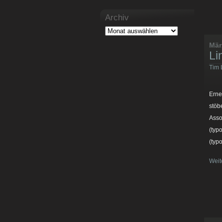
Archiv
Mär
Li
Tim 
Erne
stöb
Asso
(typ
(typ
Weit