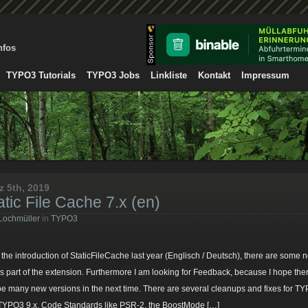
nfos
TYPO3 Tutorials
TYPO3 Jobs
Linkliste
Kontakt
Impressum
z 5th, 2019
atic File Cache 7.x (en)
Lochmüller
in
TYPO3
r the introduction of StaticFileCache last year (Englisch / Deutsch), there are some 
cs part of the extension. Furthermore I am looking for Feedback, because I hope the
 be many new versions in the next time. There are several cleanups and fixes for T
 TYPO3 9.x, Code Standards like PSR-2, the BoostMode […]