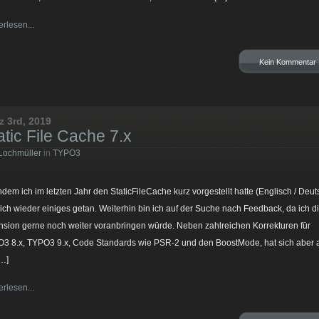
erlesen...
Kein Kommentar
z 3rd, 2019
atic File Cache 7.x
Lochmüller
in
TYPO3
dem ich im letzten Jahr den StaticFileCache kurz vorgestellt hatte (Englisch / Deut
sich wieder einiges getan. Weiterhin bin ich auf der Suche nach Feedback, da ich d
nsion gerne noch weiter voranbringen würde. Neben zahlreichen Korrekturen für
3 8.x, TYPO3 9.x, Code Standards wie PSR-2 und den BoostMode, hat sich aber 
[…]
erlesen...