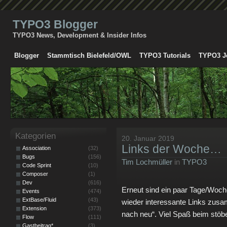
TYPO3 Blogger
TYPO3 News, Development & Insider Infos
Blogger
Stammtisch Bielefeld/OWL
TYPO3 Tutorials
TYPO3 J
Kategorien
20. Januar 2019
Links der Woche…
Association
(32)
Bugs
(156)
Tim Lochmüller
in
TYPO3
Code Sprint
(10)
Composer
(1)
Dev
(616)
Erneut sind ein paar Tage/Woc
Events
(474)
ExtBase/Fluid
(43)
wieder interessante Links zusam
Extension
(373)
nach neu“. Viel Spaß beim stö
Flow
(111)
Gastbeitrag*
(3)