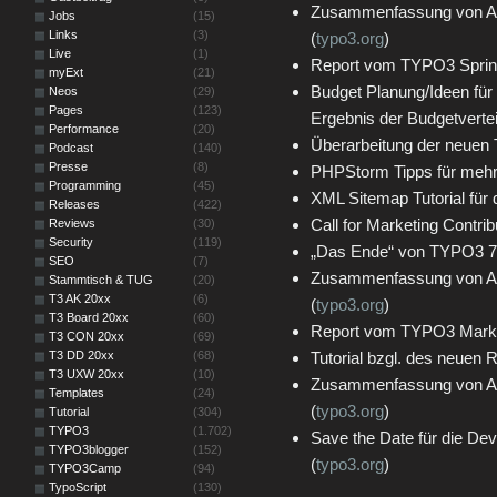
Zusammenfassung von Ak
Jobs
(15)
Links
(3)
(
typo3.org
)
Live
(1)
Report vom TYPO3 Sprint 
myExt
(21)
Budget Planung/Ideen für
Neos
(29)
Pages
(123)
Ergebnis der Budgetvertei
Performance
(20)
Überarbeitung der neuen 
Podcast
(140)
Presse
(8)
PHPStorm Tipps für mehr 
Programming
(45)
XML Sitemap Tutorial für
Releases
(422)
Call for Marketing Contrib
Reviews
(30)
Security
(119)
„Das Ende“ von TYPO3 7
SEO
(7)
Zusammenfassung von A
Stammtisch & TUG
(20)
T3 AK 20xx
(6)
(
typo3.org
)
T3 Board 20xx
(60)
Report vom TYPO3 Market
T3 CON 20xx
(69)
T3 DD 20xx
(68)
Tutorial bzgl. des neuen 
T3 UXW 20xx
(10)
Zusammenfassung von A
Templates
(24)
(
typo3.org
)
Tutorial
(304)
TYPO3
(1.702)
Save the Date für die De
TYPO3blogger
(152)
(
typo3.org
)
TYPO3Camp
(94)
TypoScript
(130)