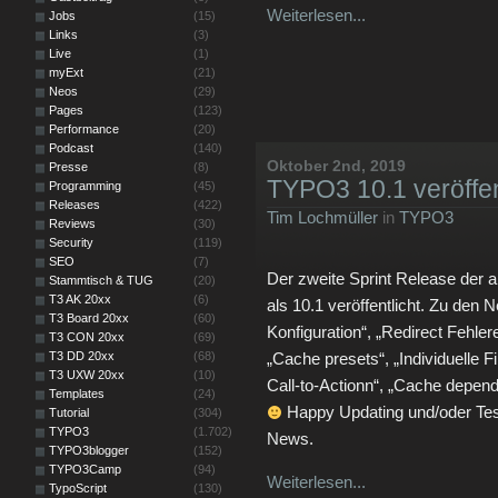
Weiterlesen...
Jobs
(15)
Links
(3)
Live
(1)
myExt
(21)
Neos
(29)
Pages
(123)
Performance
(20)
Podcast
(140)
Oktober 2nd, 2019
Presse
(8)
TYPO3 10.1 veröffen
Programming
(45)
Releases
(422)
Tim Lochmüller
in
TYPO3
Reviews
(30)
Security
(119)
SEO
(7)
Der zweite Sprint Release der a
Stammtisch & TUG
(20)
T3 AK 20xx
(6)
als 10.1 veröffentlicht. Zu den
T3 Board 20xx
(60)
Konfiguration“, „Redirect Fehle
T3 CON 20xx
(69)
T3 DD 20xx
(68)
„Cache presets“, „Individuelle F
T3 UXW 20xx
(10)
Call-to-Actionn“, „Cache depen
Templates
(24)
Happy Updating und/oder Testin
Tutorial
(304)
TYPO3
(1.702)
News.
TYPO3blogger
(152)
TYPO3Camp
(94)
Weiterlesen...
TypoScript
(130)