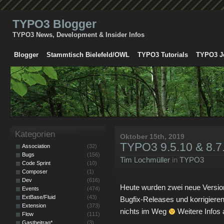
TYPO3 Blogger
TYPO3 News, Development & Insider Infos
Blogger
Stammtisch Bielefeld/OWL
TYPO3 Tutorials
TYPO3 J
Kategorien
Oktober 15th, 2019
TYPO3 9.5.10 & 8.7.2
Association
(32)
Bugs
(156)
Tim Lochmüller
in
TYPO3
Code Sprint
(10)
Composer
(1)
Dev
(616)
Heute wurden zwei neue Versione
Events
(474)
ExtBase/Fluid
(43)
Bugfix-Releases und korrigieren
Extension
(373)
nichts im Weg
Weitere Infos 
Flow
(111)
Gastbeitrag*
(3)