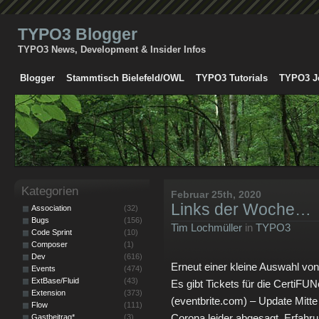
TYPO3 Blogger
TYPO3 News, Development & Insider Infos
Blogger
Stammtisch Bielefeld/OWL
TYPO3 Tutorials
TYPO3 J
Kategorien
Februar 25th, 2020
Links der Woche…
Association
(32)
Bugs
(156)
Tim Lochmüller
in
TYPO3
Code Sprint
(10)
Composer
(1)
Dev
(616)
Erneut einer kleine Auswahl von
Events
(474)
ExtBase/Fluid
(43)
Es gibt Tickets für die CertiFUN
Extension
(373)
(eventbrite.com) – Update Mitt
Flow
(111)
Corona leider abgesagt. Erfahru
Gastbeitrag*
(3)