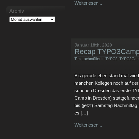
Weiterlesen...
Archiv
Januar 18th, 2020
Recap TYPO3Camp M
Tim Lochmüller
in
TYPO3
,
TYPO3Ca
Bis gerade eben stand mal wi
manchen Kollegen noch auf de
schönen Dresden das erste TY
Camp in Dresden) stattgefunde
bis (jetzt) Samstag Nachmittag 
es […]
Weiterlesen...