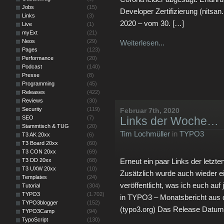
Jobs
(15)
Developer Zertifizierung (nitsa
Links
(3)
2020 – vom 30. […]
Live
(1)
myExt
(21)
Neos
(29)
Weiterlesen...
Pages
(123)
Performance
(20)
Podcast
(140)
Presse
(8)
Programming
(45)
Releases
(422)
Reviews
(30)
Security
(119)
Februar 7th, 2020
SEO
(7)
Links der Woche…
Stammtisch & TUG
(20)
Tim Lochmüller
in
TYPO3
T3 AK 20xx
(6)
T3 Board 20xx
(60)
T3 CON 20xx
(69)
T3 DD 20xx
(68)
Erneut ein paar Links der letzt
T3 UXW 20xx
(10)
Zusätzlich wurde auch wieder e
Templates
(24)
veröffentlicht, was ich euch au
Tutorial
(304)
TYPO3
(1.702)
in TYPO3 – Monatsbericht aus
TYPO3blogger
(152)
(typo3.org) Das Release Datum
TYPO3Camp
(94)
TypoScript
(130)