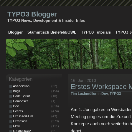
TYPO3 Blogger
TYPO3 News, Development & Insider Infos
Blogger
Stammtisch Bielefeld/OWL
TYPO3 Tutorials
TYPO3 J
Kategorien
16. Juni 2010
Erstes Workspace 
Association
(32)
Bugs
(156)
Tim Lochmüller
in
Dev
,
TYPO3
Code Sprint
(10)
Composer
(1)
Dev
(616)
Am 1. Juni gab es in Wiesbade
Events
(474)
Meeting ging es um die Zukunf
ExtBase/Fluid
(43)
Extension
(373)
Konzepte auch noch weiterhin 
Flow
(111)
dabei…
Gastbeitrag*
(3)