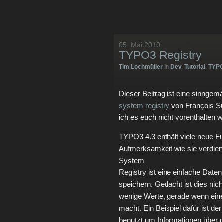
05. Mai 2010
TYPO3 Registry
Tim Lochmüller
in
Dev
,
Tutorial
,
TYP
Dieser Beitrag ist eine sinng
system registry
von François Su
ich es euch nicht vorenthalten wi
TYPO3 4.3 enthält viele neue F
Aufmerksamkeit wie sie verdien
System
Registry ist eine einfache Dat
speichern. Gedacht ist dies nic
wenige Werte, gerade wenn eine
macht. Ein Beispiel dafür ist de
benutzt um Informationen über d