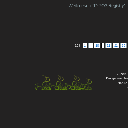
Weiterlesen "TYPO3 Registry"
103
1
«
10
21
22
23
© 2010
Design von Dez
Nature 