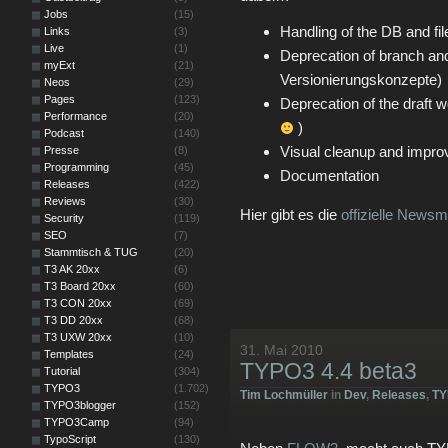
Jobs
(15)
Handling of the DB and f
Links
(3)
Live
(1)
Deprecation of branch and
myExt
(21)
Versionierungskonzepte)
Neos
(29)
Pages
(123)
Deprecation of the draft 
Performance
(20)
)
Podcast
(140)
Visual cleanup and improv
Presse
(8)
Programming
(45)
Documentation
Releases
(422)
Reviews
(30)
Hier gibt es die
offizielle News
Security
(119)
SEO
(7)
Stammtisch & TUG
(20)
T3 AK 20xx
(6)
T3 Board 20xx
(60)
T3 CON 20xx
(69)
T3 DD 20xx
(68)
T3 UXW 20xx
(10)
31. Mai 2010
Templates
(24)
TYPO3 4.4 beta3
Tutorial
(304)
TYPO3
(1.702)
Tim Lochmüller
in
Dev
,
Releases
,
TY
TYPO3blogger
(152)
TYPO3Camp
(94)
TypoScript
(130)