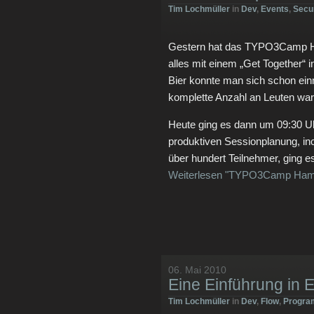
Tim Lochmüller
in
Dev
,
Events
,
Secur
Gestern hat das TYPO3Camp Ha
alles mit einem „Get Together“ i
Bier konnte man sich schon ein
komplette Anzahl an Leuten war 
Heute ging es dann um 09:30 Uh
produktiven Sessionplanung, incl
über hundert Teilnehmer, ging es
Weiterlesen "TYPO3Camp Ham
06. Mai 2010
Eine Einführung in 
Tim Lochmüller
in
Dev
,
Flow
,
Progra