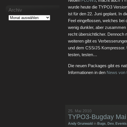
Neben
FLOW3
, macht auch TYP
wurde heute die TYPO3 Version 4
Archiv
ist für den 22. Juni geplant. In
Feel eingeflossen, welches bei 
wenig dunkler, aber zusammen 
recht übersichtlicher. Dennoch
weiteren gibt es Verbesserunge
und dem CSS/JS Kompressor. Un
testen, testen…
Die neuen Packages gibt es natü
Informationen in den
News von 
25. Mai 2010
TYPO3-Bugday Mai
Andy Grunwald
in
Bugs
,
Dev
,
Events