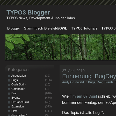
TYPO3 Blogger
TYPO3 News, Development & Insider Infos
Blogger
Stammtisch Bielefeld/OWL
TYPO3 Tutorials
TYPO3 J
Kategorien
27. April 2010
Erinnerung: BugDa
Association
(32)
Bugs
(156)
Andy Grunwald
in
Bugs
,
Dev
,
Events
,
Code Sprint
(10)
Composer
(1)
Dev
(616)
Wie
Tim am 07. April
schrieb, w
Events
(474)
kommenden Freitag, den 30 April
ExtBase/Fluid
(43)
Extension
(373)
Flow
(111)
Das Topic ist „alte bugs“.
Gastbeitrag*
(3)