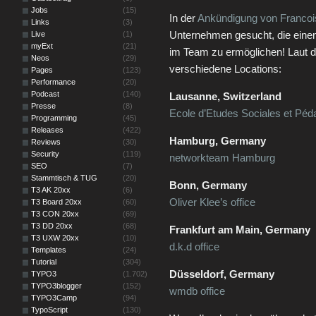
Jobs
(15)
In der
Ankündigung von Francois
Links
(3)
Unternehmen gesucht, die eine
Live
(1)
myExt
(21)
im Team zu ermöglichen! Laut 
Neos
(29)
verschiedene Locations:
Pages
(123)
Performance
(20)
Podcast
(140)
Lausanne, Switzerland
Presse
(8)
Ecole d’Etudes Sociales et Pé
Programming
(45)
Releases
(422)
Hamburg, Germany
Reviews
(30)
Security
(119)
networkteam Hamburg
SEO
(7)
Stammtisch & TUG
(20)
Bonn, Germany
T3 AK 20xx
(6)
Oliver Klee’s office
T3 Board 20xx
(60)
T3 CON 20xx
(69)
T3 DD 20xx
(68)
Frankfurt am Main, Germany
T3 UXW 20xx
(10)
d.k.d office
Templates
(24)
Tutorial
(304)
Düsseldorf, Germany
TYPO3
(1.702)
TYPO3blogger
(152)
wmdb office
TYPO3Camp
(94)
TypoScript
(130)