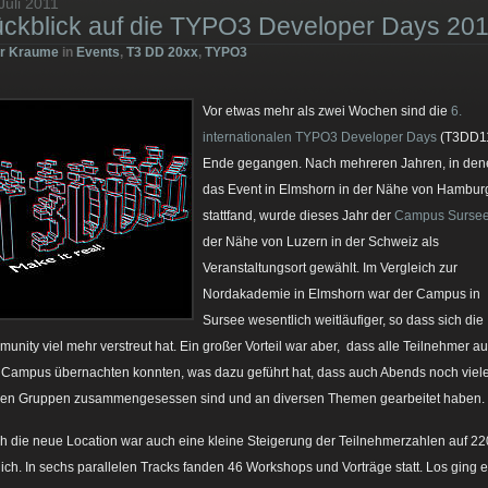
Juli 2011
ckblick auf die TYPO3 Developer Days 20
er Kraume
in
Events
,
T3 DD 20xx
,
TYPO3
Vor etwas mehr als zwei Wochen sind die
6.
internationalen TYPO3 Developer Days
(T3DD11
Ende gegangen. Nach mehreren Jahren, in den
das Event in Elmshorn in der Nähe von Hambur
stattfand, wurde dieses Jahr der
Campus Surse
der Nähe von Luzern in der Schweiz als
Veranstaltungsort gewählt. Im Vergleich zur
Nordakademie in Elmshorn war der Campus in
Sursee wesentlich weitläufiger, so dass sich die
unity viel mehr verstreut hat. Ein großer Vorteil war aber, dass alle Teilnehmer au
Campus übernachten konnten, was dazu geführt hat, dass auch Abends noch viele
nen Gruppen zusammengesessen sind und an diversen Themen gearbeitet haben.
h die neue Location war auch eine kleine Steigerung der Teilnehmerzahlen auf 22
ich. In sechs parallelen Tracks fanden 46 Workshops und Vorträge statt. Los ging 