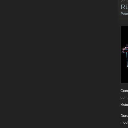
27. 
Rü
Pet
Comm
dem 
klei
Durc
mögl