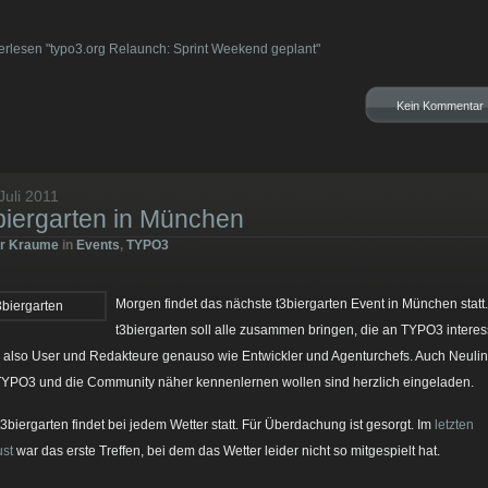
erlesen "typo3.org Relaunch: Sprint Weekend geplant"
Kein Kommentar
Juli 2011
biergarten in München
er Kraume
in
Events
,
TYPO3
Morgen findet das nächste t3biergarten Event in München statt
t3biergarten soll alle zusammen bringen, die an TYPO3 interess
, also User und Redakteure genauso wie Entwickler und Agenturchefs. Auch Neulin
TYPO3 und die Community näher kennenlernen wollen sind herzlich eingeladen.
t3biergarten findet bei jedem Wetter statt. Für Überdachung ist gesorgt. Im
letzten
st
war das erste Treffen, bei dem das Wetter leider nicht so mitgespielt hat.