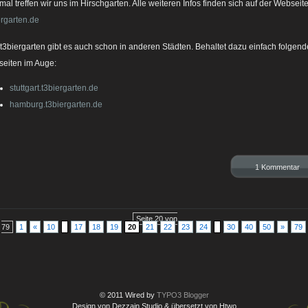
mal treffen wir uns im Hirschgarten. Alle weiteren Infos finden sich auf der Webseite
ergarten.de
t3biergarten gibt es auch schon in anderen Städten. Behaltet dazu einfach folgend
eiten im Auge:
stuttgart.t3biergarten.de
hamburg.t3biergarten.de
1 Kommentar
Seite 20 von
79
1
«
10
17
18
19
20
21
22
23
24
30
40
50
»
79
© 2011 Wired by
TYPO3 Blogger
Design von Dezzain Studio & übersetzt von Htwo