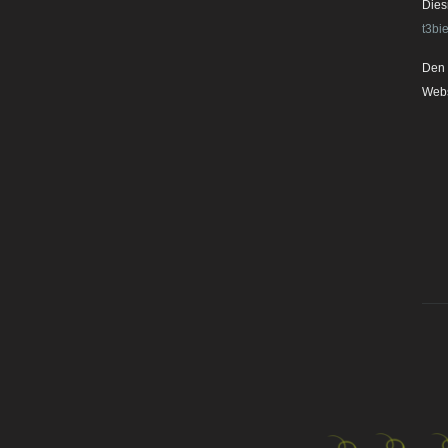
Dies
t3bi
Den 
Webs