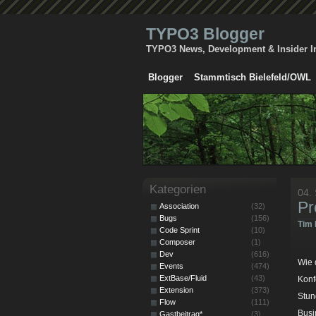
TYPO3 Blogger
TYPO3 News, Development & Insider I
Blogger
Stammtisch Bielefeld/OWL
Kategorien
04.
Pr
Association
(32)
Bugs
(156)
Tim 
Code Sprint
(10)
Composer
(1)
Dev
(616)
Wie
Events
(474)
ExtBase/Fluid
(43)
Konf
Extension
(373)
Stun
Flow
(111)
Busi
Gastbeitrag*
(3)