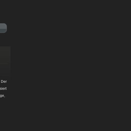
. Der
iert
ge,