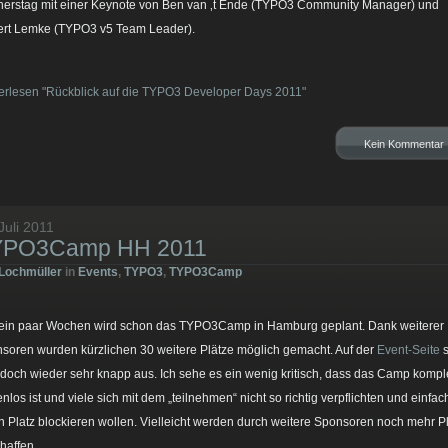
erstag mit einer Keynote von Ben van ‚t Ende (TYPO3 Community Manager) und
rt Lemke (TYPO3 v5 Team Leader).
erlesen "Rückblick auf die TYPO3 Developer Days 2011"
Kein Kommentar
Juli 2011
YPO3Camp HH 2011
Lochmüller
in
Events
,
TYPO3
,
TYPO3Camp
 ein paar Wochen wird schon das TYPO3Camp in Hamburg geplant. Dank weiterer
soren wurden kürzlichen 30 weitere Plätze möglich gemacht. Auf der
Event-Seite
s
edoch wieder sehr knapp aus. Ich sehe es ein wenig kritisch, dass das Camp komple
enlos ist und viele sich mit dem „teilnehmen“ nicht so richtig verpflichten und einfac
n Platz blockieren wollen. Vielleicht werden durch weitere Sponsoren noch mehr P
haffen.