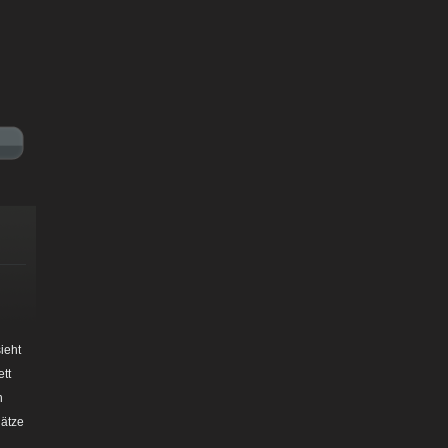
ieht
tt
h
lätze