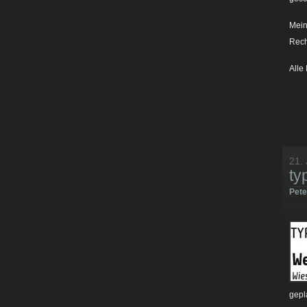
Mein
Rech
Alle
21. 
ty
Pet
gepl