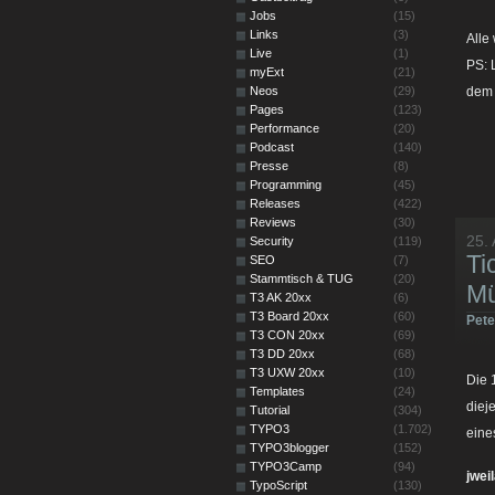
Jobs
(15)
Links
(3)
Alle
Live
(1)
PS: 
myExt
(21)
Neos
(29)
dem 
Pages
(123)
Performance
(20)
Podcast
(140)
Presse
(8)
Programming
(45)
Releases
(422)
Reviews
(30)
25.
Security
(119)
Ti
SEO
(7)
Stammtisch & TUG
(20)
M
T3 AK 20xx
(6)
T3 Board 20xx
(60)
Pet
T3 CON 20xx
(69)
T3 DD 20xx
(68)
T3 UXW 20xx
(10)
Die 
Templates
(24)
diej
Tutorial
(304)
TYPO3
(1.702)
eine
TYPO3blogger
(152)
TYPO3Camp
(94)
jwei
TypoScript
(130)