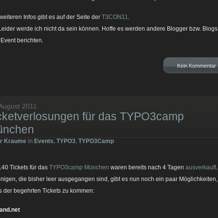
 weiteren Infos gibt es auf der Seite der
T3CON11
.
Leider werde ich nicht da sein können. Hoffe es werden andere Blogger bzw. Blogs
Event berichten.
Kein Kommentar
 August 2011
cketverlosungen für das TYPO3camp
ünchen
er Kraume
in
Events
,
TYPO3
,
TYPO3Camp
140 Tickets für das
TYPO3camp München
waren bereits nach 4 Tagen
ausverkauft
enigen, die bisher leer ausgegangen sind, gibt es nun noch ein paar Möglichkeiten,
s der begehrten Tickets zu kommen:
land.net