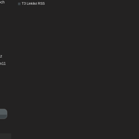
och
T3 Linklist RSS
tz
cm11