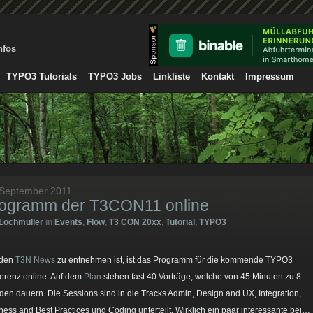
nfos
TYPO3 Tutorials
TYPO3 Jobs
Linkliste
Kontakt
Impressum
 September 2011
ogramm der T3CON11 online
Lochmüller
in
Events
,
Flow
,
T3 CON 20xx
,
Tutorial
,
TYPO3
 den
T3N News
zu entnehmen ist, ist das Programm für die kommende TYPO3
erenz online. Auf dem
Plan
stehen fast 40 Vorträge, welche von 45 Minuten zu 8
den dauern. Die Sessions sind in die Tracks Admin, Design and UX, Integration,
ness and Best Practices und Coding unterteilt. Wirklich ein paar interessante bei…