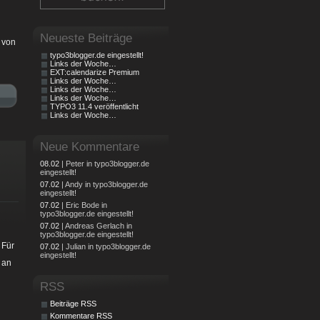
Neueste Beiträge
 von
typo3blogger.de eingestellt!
Links der Woche…
EXT:calendarize Premium
Links der Woche…
Links der Woche…
Links der Woche…
TYPO3 11.4 veröffentlicht
Links der Woche…
Neue Kommentare
08.02
| Peter in typo3blogger.de
eingestellt!
07.02
| Andy in typo3blogger.de
eingestellt!
07.02
| Eric Bode in
typo3blogger.de eingestellt!
07.02
| Andreas Gerlach in
typo3blogger.de eingestellt!
. Für
07.02
| Julian in typo3blogger.de
eingestellt!
 an
RSS
Beiträge RSS
Kommentare RSS