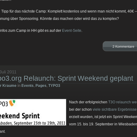
 Tipp für das nächste Camp: Komplett kostenlos und wenn man nicht kommt, 40€ –
nung über Sponsoring. Könnte das machen oder wird das zu komplex?
 Infos zum Camp in HH gibt es auf der
Event-Seite
.
2 Kommentare
Juli 2011
po3.org Relaunch: Sprint Weekend geplant
er Kraume
in
Events
,
Pages
,
TYPO3
Nach der erfolgreichen
T3O relaunch we
bei der schon
viele sichtbare Ergebnisse
erzielt wurden, ist jetzt ein Sprint Weeke
vom 15. bis 19. September in Wiesbade
ant.