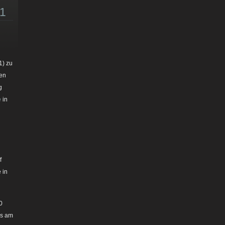
11
) zu
en
g
e
in
f
 in
0
es am