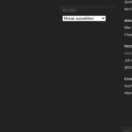
Joch
die 
Archiv
dom
Wer 
Chan
Hetz
Hetz
„Ich
@t3c
Cros
Auch
Alle