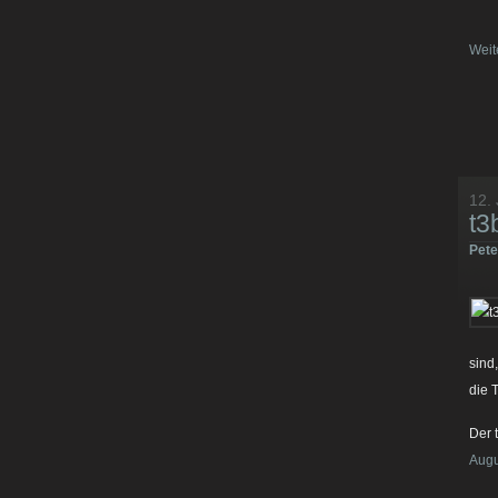
Weit
12. 
t3
Pet
sind
die 
Der 
Augu