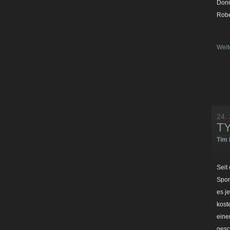
Donn
Robe
Weit
24. 
T
Tim 
Seit
Spon
es j
kost
eine
gesc