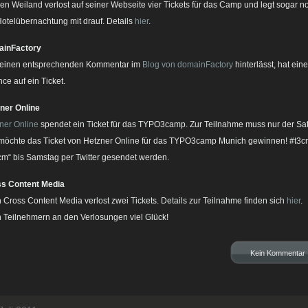
en Weiland verlost auf seiner Webseite vier Tickets für das Camp und legt sogar n
Hotelübernachtung mit drauf. Details
hier
.
ainFactory
einen entsprechenden Kommentar im
Blog von domainFactory
hinterlässt, hat eine
ce auf ein Ticket.
ner Online
ner Online
spendet ein Ticket für das TYPO3camp. Zur Teilnahme muss nur der Sa
 möchte das Ticket von Hetzner Online für das TYPO3camp Munich gewinnen! #t3
m“ bis Samstag per Twitter gesendet werden.
s Content Media
 Cross Content Media verlost zwei Tickets. Details zur Teilnahme finden sich
hier
.
n Teilnehmern an den Verlosungen viel Glück!
Kein Kommentar