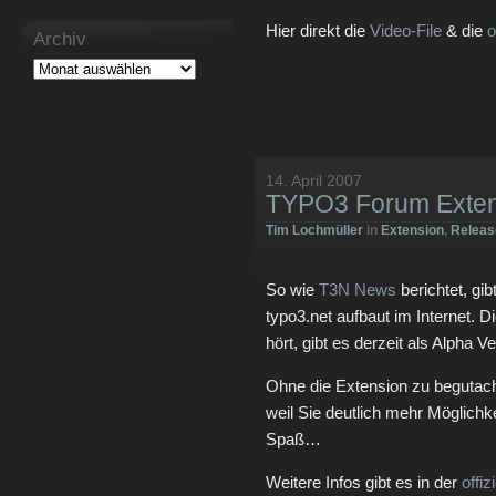
Hier direkt die
Video-File
& die
o
Archiv
14. April 2007
TYPO3 Forum Exten
Tim Lochmüller
in
Extension
,
Releas
So wie
T3N News
berichtet, gib
typo3.net aufbaut im Internet.
hört, gibt es derzeit als Alpha V
Ohne die Extension zu begutacht
weil Sie deutlich mehr Möglichke
Spaß…
Weitere Infos gibt es in der
offi