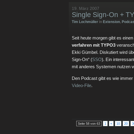
19. März 2007
Single Sign-On + T
Tim Lochmüller
in
Extension
,
Podcas
Seit heute morgen gibt es eine
verfahren mit TYPO3
veranscha
Ekki Gümbel. Diskutiert wird übe
Sign-On“ (
SSO
). Ein interessa
mit anderes Systemen nutzen w
Den Podcast gibt es wie immer
Video-File
.
Seite 58 von 63
1
«
10
20
3