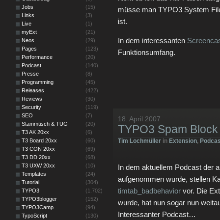
Jobs
(15)
müsse man TYPO3 System Files p
Links
(3)
ist.
Live
(1)
myExt
(21)
In dem interessanten
Screenca
Neos
(29)
Pages
(123)
Funktionsumfang.
Performance
(20)
Podcast
(140)
Presse
(8)
Programming
(45)
Releases
(422)
Reviews
(30)
Security
(119)
SEO
(7)
18. April 2007
Stammtisch & TUG
(20)
TYPO3 Spam Block 
T3 AK 20xx
(6)
T3 Board 20xx
(60)
Tim Lochmüller
in
Extension
,
Podcas
T3 CON 20xx
(69)
T3 DD 20xx
(68)
T3 UXW 20xx
(10)
In dem aktuellem Podcast der a
Templates
(24)
aufgenommen wurde, stellen Ka
Tutorial
(304)
timtab_badbehavior
vor. Die Ext
TYPO3
(1.702)
TYPO3blogger
(152)
wurde, hat nun sogar nun weit
TYPO3Camp
(94)
Interessanter Podcast…
TypoScript
(130)