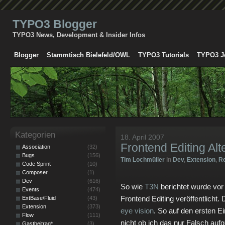
TYPO3 Blogger
TYPO3 News, Development & Insider Infos
Blogger
Stammtisch Bielefeld/OWL
TYPO3 Tutorials
TYPO3 J
Kategorien
18. April 2007
Frontend Editing Alte
Association
(32)
Bugs
(156)
Tim Lochmüller
in
Dev
,
Extension
,
R
Code Sprint
(10)
Composer
(1)
Dev
(616)
So wie
T3N
berichtet wurde vo
Events
(474)
Frontend Editing veröffentlicht
ExtBase/Fluid
(43)
Extension
(373)
eye vision
. So auf den ersten Ei
Flow
(111)
nicht ob ich das nur Falsch au
Gastbeitrag*
(3)