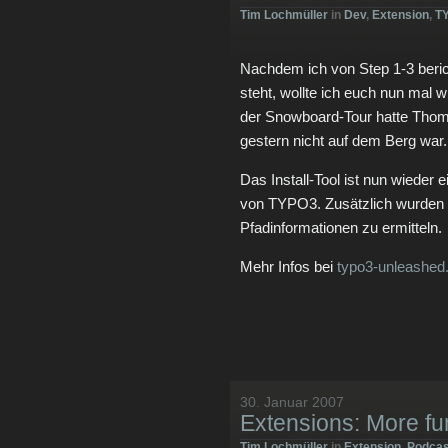
Tim Lochmüller
in
Dev
,
Extension
,
T
Nachdem ich von Step 1-3 beri
steht, wollte ich euch nun mal 
der Snowboard-Tour hatte Thoma
gestern nicht auf dem Berg war.
Das Install-Tool ist nun wieder
von TYPO3. Zusätzlich wurden 
Pfadinformationen zu ermitteln.
Mehr Infos bei
typo3-unleashed
30. Januar 2007
Extensions: More fu
Tim Lochmüller
in
Extension
,
Podcas