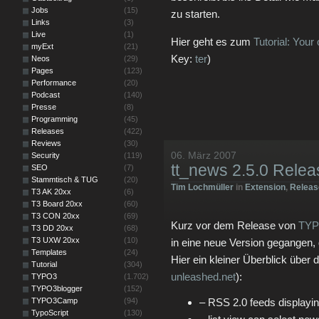
Jobs
(15)
zu starten.
Links
(3)
Live
(1)
Hier geht es zum
Tutorial: Your
myExt
(21)
Key:
ter
)
Neos
(29)
Pages
(123)
Performance
(20)
Podcast
(140)
Presse
(8)
Programming
(45)
Releases
(422)
Reviews
(30)
06. März 2007
Security
(119)
tt_news 2.5.0 Relea
SEO
(7)
Stammtisch & TUG
(20)
Tim Lochmüller
in
Extension
,
Releas
T3 AK 20xx
(6)
T3 Board 20xx
(60)
T3 CON 20xx
(69)
Kurz vor dem Release von
TYP
T3 DD 20xx
(68)
T3 UXW 20xx
(10)
in eine neue Version gegangen, 
Templates
(24)
Hier ein kleiner Überblick über
Tutorial
(304)
unleashed.net
):
TYPO3
(1.702)
TYPO3blogger
(152)
TYPO3Camp
(94)
– RSS 2.0 feeds displayin
TypoScript
(130)