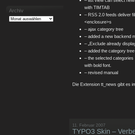
– list view can select new
with TIMTAB
Archiv
– RSS 2.0 feeds deliver f
<enclosure>s
– ajax category tree
– added a new backend m
– „Exclude already displ
– added the category tre
– the selected categories 
with bold font.
– revised manual
Die Extension tt_news gibt es 
11. Februar 2007
TYPO3 Skin – Verb