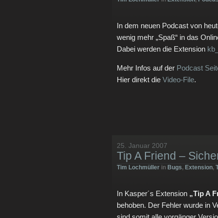
In dem neuen Podcast von heut
wenig mehr „Spaß“ in das Onli
Dabei werden die Extension
kb
Mehr Infos auf der
Podcast Seit
Hier direkt die
Video-File
.
25. Januar 2007
Tip A Friend – Siche
Tim Lochmüller
in
Bugs
,
Extension
,
In Kasper´s Extension
„Tip A F
behoben. Der Fehler wurde in Ve
sind somit alle vorgänger Versi