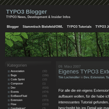
TYPO3 Blogger
TYPO3 News, Development & Insider Infos
Blogger
Stammtisch Bielefeld/OWL
TYPO3 Tutorials
TYPO3 J
Kategorien
09. März 2007
Eigenes TYPO3 Exte
Association
(32)
Bugs
(156)
Tim Lochmüller
in
Dev
,
Extension
,
Tu
Code Sprint
(10)
Composer
(1)
Dev
(616)
Für alle die ein eigens Extensio
Events
(474)
aufbauen wollen, für die habe i
ExtBase/Fluid
(43)
Extension
(373)
interessantes Tutorial gefunden. 
Flow
(111)
beschreibt bis ins Detail wie
Gastbeitrag*
(3)