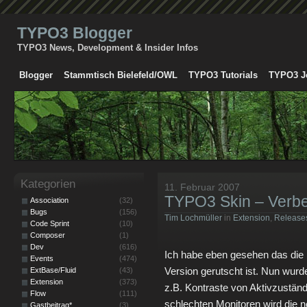
TYPO3 Blogger
TYPO3 News, Development & Insider Infos
Blogger
Stammtisch Bielefeld/OWL
TYPO3 Tutorials
TYPO3 J
Kategorien
11. Februar 2007
TYPO3 Skin – Verb
Association
(32)
Bugs
(156)
Tim Lochmüller
in
Extension
,
Release
Code Sprint
(10)
Composer
(1)
Dev
(616)
Ich habe eben gesehen das die
Events
(474)
Version gerutscht ist. Nun wur
ExtBase/Fluid
(43)
Extension
(373)
z.B. Kontraste von Aktivzustän
Flow
(111)
schlechten Monitoren wird die n
Gastbeitrag*
(3)