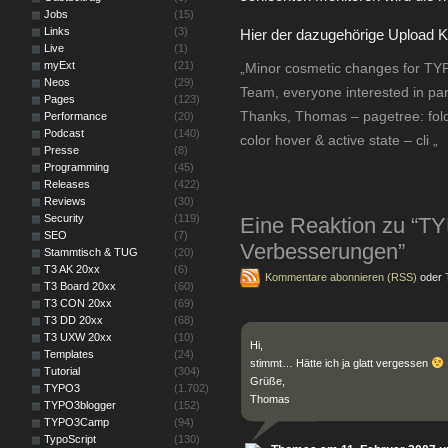
Jobs
(15)
Links
(3)
Hier der dazugehörige Upload 
Live
(1)
myExt
(21)
„Minor cosmetic changes for TY
Neos
(29)
Team, everyone interested in part
Pages
(123)
Thanks, Thomas – pagetree: fold
Performance
(20)
Podcast
(140)
color hover & active state – cli „
Presse
(8)
Programming
(45)
Releases
(422)
Reviews
(30)
Security
(119)
Eine Reaktion zu “T
SEO
(7)
Verbesserungen”
Stammtisch & TUG
(20)
T3 AK 20xx
(6)
Kommentare abonnieren (RSS)
oder
T3 Board 20xx
(60)
T3 CON 20xx
(69)
T3 DD 20xx
(68)
T3 UXW 20xx
(10)
Hi,
Templates
(24)
stimmt… Hätte ich ja glatt vergessen
Tutorial
(304)
Grüße,
TYPO3
(1.702)
Thomas
TYPO3blogger
(152)
TYPO3Camp
(94)
TypoScript
(130)