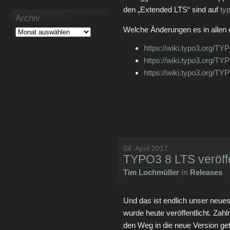
den „Extended LTS“ sind auf
ty
Archiv
Welche Änderungen es in allen dr
https://wiki.typo3.org/
https://wiki.typo3.org/
https://wiki.typo3.org/
04. April 2017
TYPO3 8 LTS veröffe
Tim Lochmüller
in
Releases
Und das ist endlich unser neue
wurde heute veröffentlicht. Zah
den Weg in die neue Version g