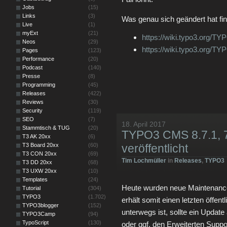
Jobs
(15)
Links
(3)
Was genau sich geändert hat fin
Live
(1)
myExt
(21)
https://wiki.typo3.org/
Neos
(29)
https://wiki.typo3.org/
Pages
(123)
Performance
(20)
Podcast
(140)
Presse
(8)
Programming
(45)
Releases
(422)
Reviews
(30)
Security
(119)
SEO
(7)
18. April 2017
Stammtisch & TUG
(20)
TYPO3 CMS 8.7.1, 7
T3 AK 20xx
(6)
T3 Board 20xx
(60)
veröffentlicht
T3 CON 20xx
(69)
Tim Lochmüller
in
Releases
,
TYPO3
T3 DD 20xx
(68)
T3 UXW 20xx
(10)
Templates
(24)
Heute wurden neue Maintenance 
Tutorial
(304)
TYPO3
(1.702)
erhält somit einen letzten öffen
TYPO3blogger
(152)
unterwegs ist, sollte ein Update
TYPO3Camp
(94)
TypoScript
(130)
oder ggf. den Erweiterten Suppo