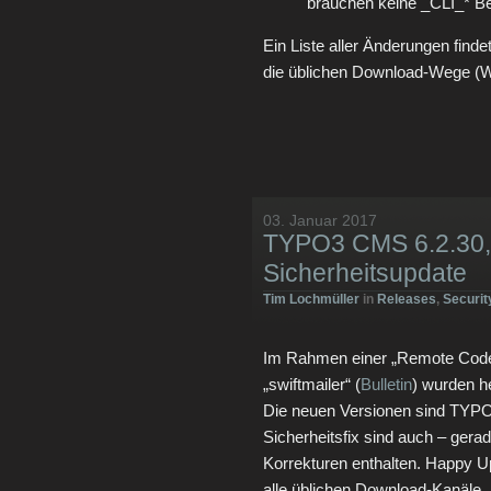
brauchen keine _CLI_* Be
Ein Liste aller Änderungen finde
die üblichen Download-Wege (We
03. Januar 2017
TYPO3 CMS 6.2.30, 
Sicherheitsupdate
Tim Lochmüller
in
Releases
,
Securit
Im Rahmen einer „Remote Code E
„swiftmailer“ (
Bulletin
) wurden h
Die neuen Versionen sind TYPO
Sicherheitsfix sind auch – gerad
Korrekturen enthalten. Happy Up
alle üblichen Download-Kanäle.