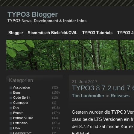
TYPO3 Blogger
TYPO3 News, Development & Insider Infos
Blogger
Stammtisch Bielefeld/OWL
TYPO3 Tutorials
TYPO3 J
Kategorien
21. Juni 2017
TYPO3 8.7.2 und 7.6.
Association
(32)
Bugs
(156)
Tim Lochmüller
in
Releases
Code Sprint
(10)
Composer
(1)
Dev
(616)
Gestern wurden die TYPO3 Versio
Events
(474)
ExtBase/Fluid
(43)
dass beide LTS Versionen ein fr
Extension
(373)
der 8.7.2 sind zahlreiche Korrek
Flow
(111)
Fall lohnt.
Gastbeitrag*
(3)