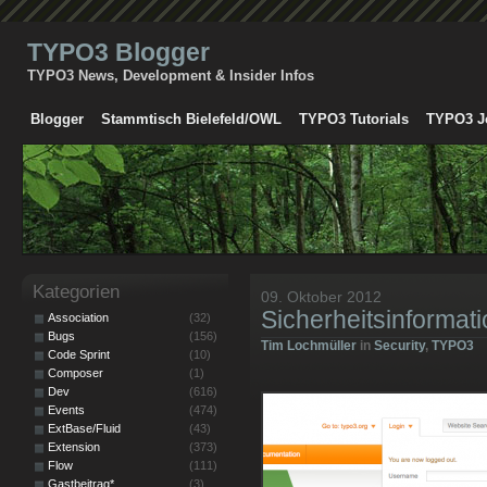
TYPO3 Blogger
TYPO3 News, Development & Insider Infos
Blogger
Stammtisch Bielefeld/OWL
TYPO3 Tutorials
TYPO3 J
Kategorien
09. Oktober 2012
Sicherheitsinformat
Association
(32)
Bugs
(156)
Tim Lochmüller
in
Security
,
TYPO3
Code Sprint
(10)
Composer
(1)
Dev
(616)
Events
(474)
ExtBase/Fluid
(43)
Extension
(373)
Flow
(111)
Gastbeitrag*
(3)