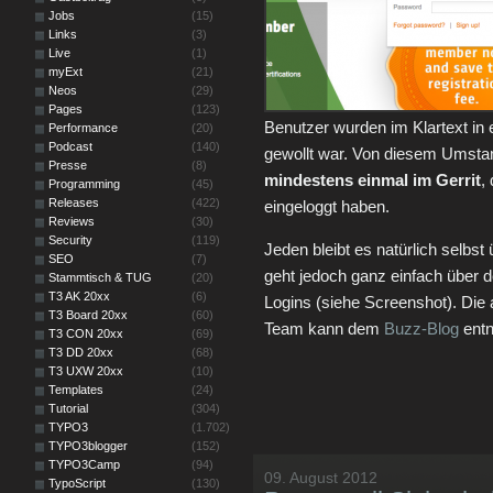
Jobs
(15)
Links
(3)
Live
(1)
myExt
(21)
Neos
(29)
Pages
(123)
Benutzer wurden im Klartext in 
Performance
(20)
Podcast
(140)
gewollt war. Von diesem Umstan
Presse
(8)
mindestens einmal im Gerrit
,
Programming
(45)
Releases
(422)
eingeloggt haben.
Reviews
(30)
Security
(119)
Jeden bleibt es natürlich selbs
SEO
(7)
geht jedoch ganz einfach über 
Stammtisch & TUG
(20)
T3 AK 20xx
(6)
Logins (siehe Screenshot). Die
T3 Board 20xx
(60)
Team kann dem
Buzz-Blog
ent
T3 CON 20xx
(69)
T3 DD 20xx
(68)
T3 UXW 20xx
(10)
Templates
(24)
Tutorial
(304)
TYPO3
(1.702)
TYPO3blogger
(152)
TYPO3Camp
(94)
09. August 2012
TypoScript
(130)