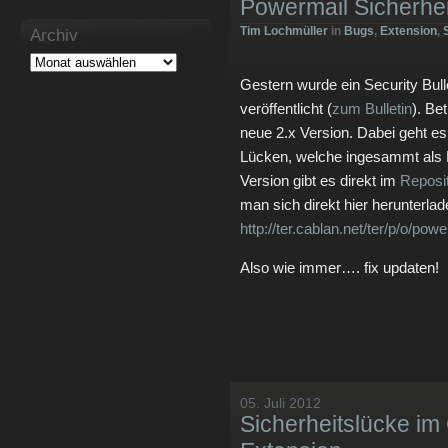
Powermail Sicherheit
Tim Lochmüller
in
Bugs
,
Extension
,
Archiv
Gestern wurde ein Security Bull
veröffentlicht (
zum Bulletin
). Be
neue 2.x Version. Dabei geht e
Lücken, welche ingesammt als M
Version gibt es direkt im
Reposi
man sich direkt hier herunterlad
http://ter.cablan.net/ter/p/o/pow
Also wie immer…. fix updaten!
05. Juli 2012
Sicherheitslücke im