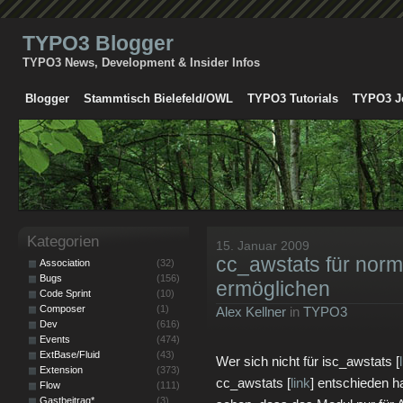
TYPO3 Blogger
TYPO3 News, Development & Insider Infos
Blogger
Stammtisch Bielefeld/OWL
TYPO3 Tutorials
TYPO3 J
Kategorien
15. Januar 2009
cc_awstats für nor
Association
(32)
Bugs
(156)
ermöglichen
Code Sprint
(10)
Composer
(1)
Alex Kellner
in
TYPO3
Dev
(616)
Events
(474)
ExtBase/Fluid
(43)
Wer sich nicht für isc_awstats [
Extension
(373)
cc_awstats [
link
] entschieden h
Flow
(111)
Gastbeitrag*
(3)