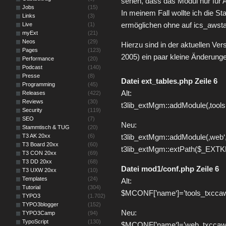
sehen, dass das Modul nur für A
Jobs
(15)
In meinem Fall wollte ich die St
Links
(3)
ermöglichen ohne auf ics_awsta
Live
(1)
myExt
(21)
Neos
(29)
Hierzu sind in der aktuellen Ver
Pages
(123)
2005) ein paar kleine Änderung
Performance
(20)
Podcast
(140)
Presse
(8)
Datei ext_tables.php Zeile 6
Programming
(45)
Alt:
Releases
(422)
Reviews
(30)
t3lib_extMgm::addModule(‚tools
Security
(119)
SEO
(7)
Neu:
Stammtisch & TUG
(20)
T3 AK 20xx
(6)
t3lib_extMgm::addModule(‚web‘,
T3 Board 20xx
(60)
t3lib_extMgm::extPath($_EXTKE
T3 CON 20xx
(69)
T3 DD 20xx
(68)
Datei mod1/conf.php Zeile 6
T3 UXW 20xx
(10)
Templates
(24)
Alt:
Tutorial
(304)
$MCONF[’name‘]=’tools_txccaw
TYPO3
(1.702)
TYPO3blogger
(152)
Neu:
TYPO3Camp
(94)
TypoScript
(130)
$MCONF[’name‘]=’web_txccaws