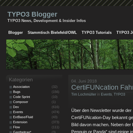
TYPO3 Blogger
TYPO3 News, Development & Insider Infos
Blogger
Stammtisch Bielefeld/OWL
TYPO3 Tutorials
TYPO3 J
Kategorien
04. Juni 2018
CertiFUNcation Fah
Association
(32)
Bugs
(156)
Tim Lochmüller
in
Events
,
TYPO3
Code Sprint
(10)
Composer
(1)
Dev
(616)
Über den Newsletter wurde de
Events
(474)
CertiFUNcation-Day bekannt geg
ExtBase/Fluid
(43)
Extension
(373)
Bild davon machen. Neben der K
Flow
(111)
Penguin or Panda“ sind einige i
Gastbeitrag*
(3)