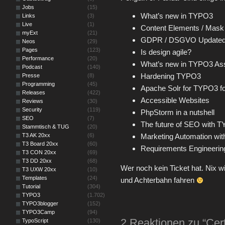
Jobs
(15)
What’s new in TYPO3
Links
(3)
Live
(1)
Content Elements / Mask
myExt
(21)
GDPR / DSGVO Update
Neos
(29)
Pages
(123)
Is design agile?
Performance
(20)
What’s new in TYPO3 As
Podcast
(140)
Hardening TYPO3
Presse
(8)
Programming
(45)
Apache Solr for TYPO3 f
Releases
(422)
Accessible Websites
Reviews
(30)
Security
(119)
PhpStorm in a nutshell
SEO
(7)
The future of SEO with 
Stammtisch & TUG
(20)
T3 AK 20xx
(6)
Marketing Automation wi
T3 Board 20xx
(60)
Requirements Engineerin
T3 CON 20xx
(69)
T3 DD 20xx
(68)
Wer noch kein Ticket hat. Nix w
T3 UXW 20xx
(10)
Templates
(24)
und Achterbahn fahren
Tutorial
(304)
TYPO3
(1.702)
TYPO3blogger
(152)
TYPO3Camp
(94)
2 Reaktionen zu “Cer
TypoScript
(130)