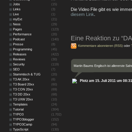
Jobs
(15)
Die Video File gibt es wie imme
Links
(3)
diesem Link
.
Live
(1)
myExt
(21)
Neos
(29)
Pages
(123)
Performance
(20)
Eine Reaktion zu “D
Podcast
(140)
Presse
(8)
Kommentare abonnieren (RSS)
oder
Programming
(45)
Releases
(422)
Reviews
(30)
Security
(119)
Martin Baums Englisch ist allererste Sa
SEO
(7)
Stammtisch & TUG
(20)
T3 AK 20xx
(6)
Plotz am 15. Juli 2011 um 08:3
T3 Board 20xx
(60)
T3 CON 20xx
(69)
T3 DD 20xx
(68)
T3 UXW 20xx
(10)
Templates
(24)
Tutorial
(304)
TYPO3
(1.702)
TYPO3blogger
(152)
TYPO3Camp
(94)
TypoScript
(130)