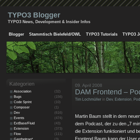
TYPO3 Blogger
TYPO3 News, Development & Insider Infos
Blogger
Stammtisch Bielefeld/OWL
TYPO3 Tutorials
TYPO3 J
Kategorien
09. April 2008
DAM Frontend – Po
Association
(32)
Bugs
(156)
Tim Lochmüller
in
Dev
,
Extension
,
Pod
Code Sprint
(10)
Composer
(1)
Dev
(616)
Martin Baum stellt in dem neue
Events
(474)
dem Podcast, der zu den „7 minu
ExtBase/Fluid
(43)
Extension
(373)
die Extension funktioniert und b
Flow
(111)
Frontend Baum kann der User 
Gastbeitrag*
(3)