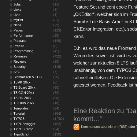
Jobs
(15)
Feature Set und echt coole Funkt
Links
(3)
„CKEditor“, welcher sich im Fro
Live
(1)
myExt
(21)
Somit ist die Basis-Arbeit in 8 L
Neos
(29)
CKEditor Integration, etc.), so
Pages
(123)
Performance
(20)
kann.
Podcast
(140)
Presse
(8)
D.h. es wird das neue Frontend 
Programming
(45)
Wenn dies soweit ist, wird es 
Releases
(422)
Reviews
(30)
welcher zur aktuellen 8 LTS la
Security
(119)
unabhängig von dem TYPO3 Co
SEO
(7)
schnell einfließen. Die Extensi
Stammtisch & TUG
(20)
T3 AK 20xx
(6)
getestet werden. Feedback ist h
T3 Board 20xx
(60)
T3 CON 20xx
(69)
T3 DD 20xx
(68)
T3 UXW 20xx
(10)
Templates
(24)
Eine Reaktion zu “Da
Tutorial
(304)
kommt…”
TYPO3
(1.702)
TYPO3blogger
(152)
Kommentare abonnieren (RSS)
oder
TYPO3Camp
(94)
TypoScript
(130)