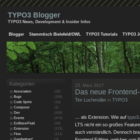
TYPO3 Blogger
TYPO3 News, Development & Insider Infos
Blogger
Stammtisch Bielefeld/OWL
TYPO3 Tutorials
TYPO3 J
Kategorien
23. März 2017
Das neue Frontend
Association
(32)
Bugs
(156)
Tim Lochmüller
in
TYPO3
Code Sprint
(10)
Composer
(1)
Dev
(616)
… als Extension. Wie auf
typo3
Events
(474)
ExtBase/Fluid
(43)
LTS nicht ein so großes Featu
Extension
(373)
auch verständlich. Dennoch bra
Flow
(111)
Frontend Editing, welches von Pi
Gastbeitrag*
(3)