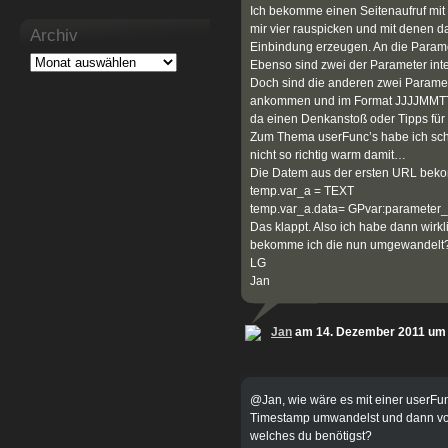
Ich bekomme einen Seitenaufruf mit
mir vier rauspicken und mit denen d
Archiv
Einbindung erzeugen. An die Parame
Ebenso sind zwei der Parameter int
Doch sind die anderen zwei Parame
ankommen und im Format JJJJMMTT 
da einen Denkanstoß oder Tipps für
Zum Thema userFunc’s habe ich scho
nicht so richtig warm damit…
Die Datem aus der ersten URL beko
temp.var_a = TEXT
temp.var_a.data= GPvar:parameter
Das klappt. Also ich habe dann wirk
bekomme ich die nun umgewandelt
LG
Jan
Jan
am 14. Dezember 2011 um
@Jan, wie wäre es mit einer userFun
Timestamp umwandelst und dann vo
welches du benötigst?