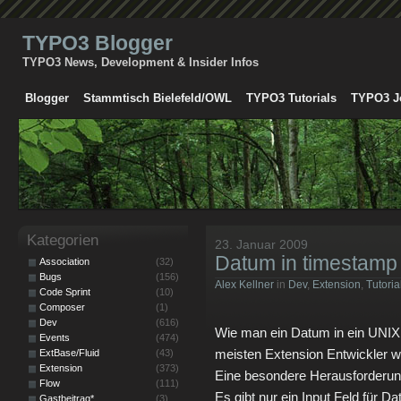
TYPO3 Blogger
TYPO3 News, Development & Insider Infos
Blogger
Stammtisch Bielefeld/OWL
TYPO3 Tutorials
TYPO3 J
Kategorien
23. Januar 2009
Datum in timestamp
Association
(32)
Bugs
(156)
Alex Kellner
in
Dev
,
Extension
,
Tutoria
Code Sprint
(10)
Composer
(1)
Dev
(616)
Wie man ein Datum in ein UNIX 
Events
(474)
meisten Extension Entwickler w
ExtBase/Fluid
(43)
Extension
(373)
Eine besondere Herausforderung
Flow
(111)
Es gibt nur ein Input Feld für D
Gastbeitrag*
(3)