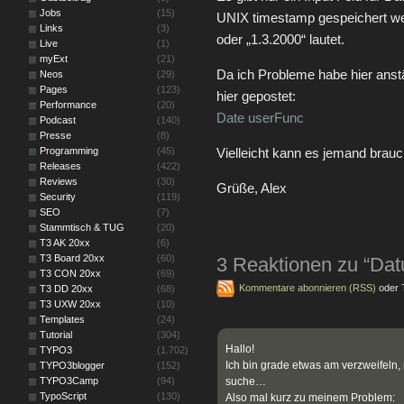
Jobs
(15)
UNIX timestamp gespeichert wer
Links
(3)
oder „1.3.2000“ lautet.
Live
(1)
myExt
(21)
Da ich Probleme habe hier ans
Neos
(29)
Pages
(123)
hier gepostet:
Performance
(20)
Date userFunc
Podcast
(140)
Presse
(8)
Programming
(45)
Vielleicht kann es jemand brauch
Releases
(422)
Reviews
(30)
Grüße, Alex
Security
(119)
SEO
(7)
Stammtisch & TUG
(20)
T3 AK 20xx
(6)
T3 Board 20xx
(60)
3 Reaktionen zu “Dat
T3 CON 20xx
(69)
Kommentare abonnieren (RSS)
oder
T3 DD 20xx
(68)
T3 UXW 20xx
(10)
Templates
(24)
Tutorial
(304)
Hallo!
TYPO3
(1.702)
Ich bin grade etwas am verzweifeln
TYPO3blogger
(152)
TYPO3Camp
(94)
suche…
TypoScript
(130)
Also mal kurz zu meinem Problem: