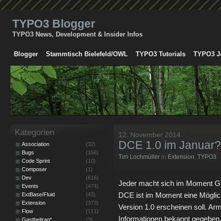
TYPO3 Blogger
TYPO3 News, Development & Insider Infos
Blogger
Stammtisch Bielefeld/OWL
TYPO3 Tutorials
TYPO3 J
Kategorien
12. November 2014
DCE 1.0 im Januar?
Association
(32)
Bugs
(156)
Tim Lochmüller
in
Extension
,
TYPO3
Code Sprint
(10)
Composer
(1)
Dev
(616)
Jeder macht sich im Moment Ge
Events
(474)
DCE ist im Moment eine Möglic
ExtBase/Fluid
(43)
Extension
(373)
Version 1.0 erscheinen soll. Arm
Flow
(111)
Informationen bekannt gegeben,
Gastbeitrag*
(3)