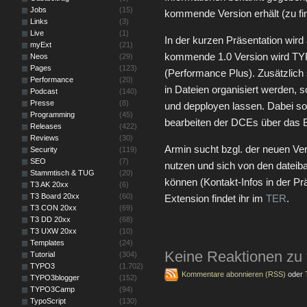
Jobs
(15)
kommende Version erhält (zu fi
Links
(3)
Live
(1)
In der kurzen Präsentation wird
myExt
(21)
kommende 1.0 Version wird TYP
Neos
(29)
Pages
(123)
(Performance Plus). Zusätzlich s
Performance
(20)
in Dateien organisiert werden, 
Podcast
(140)
Presse
(8)
und depployen lassen. Dabei so
Programming
(45)
bearbeiten der DCEs über das B
Releases
(422)
Reviews
(30)
Armin sucht bzgl. der neuen V
Security
(119)
SEO
(7)
nutzen und sich von den dateiba
Stammtisch & TUG
(20)
können (Kontakt-Infos in der Prä
T3 AK 20xx
(6)
T3 Board 20xx
(60)
Extension findet ihr im
TER
.
T3 CON 20xx
(69)
T3 DD 20xx
(68)
T3 UXW 20xx
(10)
Templates
(24)
Keine Reaktionen zu
Tutorial
(304)
TYPO3
(1.702)
Kommentare abonnieren (RSS)
oder
TYPO3blogger
(152)
TYPO3Camp
(94)
TypoScript
(130)