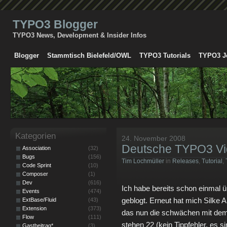
TYPO3 Blogger
TYPO3 News, Development & Insider Infos
Blogger
Stammtisch Bielefeld/OWL
TYPO3 Tutorials
TYPO3 J
Kategorien
24. November 2008
Deutsche TYPO3 Vi
Association
(32)
Bugs
(156)
Tim Lochmüller
in
Releases
,
Tutorial
,
Code Sprint
(10)
Composer
(1)
Dev
(616)
Ich habe bereits schon einmal 
Events
(474)
geblogt. Erneut hat mich Silke 
ExtBase/Fluid
(43)
Extension
(373)
das nun die schwächen mit dem
Flow
(111)
stehen 22 (kein Tippfehler, es
Gastbeitrag*
(3)