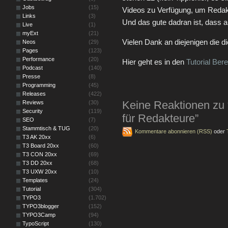
Jobs
(15)
Videos zu Verfügung, um Redakt
Links
(3)
Und das gute dadran ist, dass a
Live
(1)
myExt
(21)
Vielen Dank an diejenigen die d
Neos
(29)
Pages
(123)
Performance
(20)
Hier geht es in den
Tutorial Ber
Podcast
(140)
Presse
(8)
Programming
(45)
Releases
(422)
Keine Reaktionen zu
Reviews
(30)
Security
(119)
für Redakteure”
SEO
(7)
Stammtisch & TUG
(20)
Kommentare abonnieren (RSS)
oder
T3 AK 20xx
(6)
T3 Board 20xx
(60)
T3 CON 20xx
(69)
T3 DD 20xx
(68)
T3 UXW 20xx
(10)
Templates
(24)
Tutorial
(304)
TYPO3
(1.702)
TYPO3blogger
(152)
TYPO3Camp
(94)
TypoScript
(130)