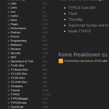
Jobs
(15)
TYPO3 Core API
Links
(3)
Live
(1)
TSref
myExt
(21)
TSconfig
Neos
(29)
Pages
(123)
TypoScript Syntax and In
Performance
(20)
Inside TYPO3
Podcast
(140)
Presse
(8)
Programming
(45)
Releases
(422)
Reviews
(30)
Security
(119)
Keine Reaktionen zu
SEO
(7)
Kommentare abonnieren (RSS)
oder
Stammtisch & TUG
(20)
T3 AK 20xx
(6)
T3 Board 20xx
(60)
T3 CON 20xx
(69)
T3 DD 20xx
(68)
T3 UXW 20xx
(10)
Templates
(24)
Tutorial
(304)
TYPO3
(1.702)
TYPO3blogger
(152)
TYPO3Camp
(94)
TypoScript
(130)