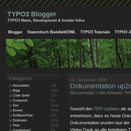
TYPO3 Blogger
TYPO3 News, Development & Insider Infos
Blogger
Stammtisch Bielefeld/OWL
TYPO3 Tutorials
TYPO3 J
Kategorien
01. Dezember 2008
Dokumentation up2
Association
(32)
Bugs
(156)
Tim Lochmüller
in
Dev
,
Releases
,
TY
Code Sprint
(10)
Composer
(1)
Dev
(616)
Sowohl den
TER Updates
als 
Events
(474)
entnehmen, dass es heute Doku
ExtBase/Fluid
(43)
Extension
(373)
Dokumentation wurden laut der
Flow
(111)
Vielen Dank an alle beteiligte
Gastbeitrag*
(3)